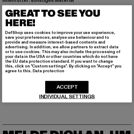
Innenfutter: sonstiges Material
Art.Nr: 2680030001-00472
GREAT TO SEE YOU
HERE!
Hersteller: Supremo Shoes & Boots GmbH |
info@supremo-shoes.de
DefShop uses cookies to improve your use experience,
Blocksbergstraße 174 | 66955 Pirmasens | DE
save your preferences, analyse use behaviour and to
provide and measure interest-based contents and
advertising. In addition, we allow partners to extract data
or to use cookies. This may also include the processing of
GRÖSSE & PASSFORM
your data in the USA or other countries which do not have
the EU data protection standard. If you want to change
this, click on "Custom settings". By clicking on "Accept" you
PFLEGEHINWEISE
agree to this.
Data protection
LIEFERUNG & RÜCKGABE
ACCEPT
INDIVIDUAL SETTINGS