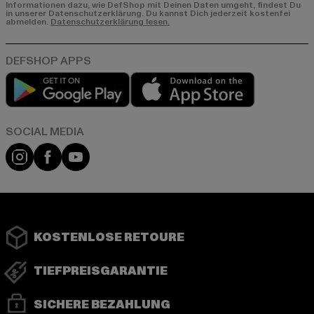
Informationen dazu, wie DefShop mit Deinen Daten umgeht, findest Du
in unserer Datenschutzerklärung. Du kannst Dich jederzeit kostenfei
abmelden.
Datenschutzerklärung lesen.
Play market
App store
Instagram
Facebook
YouTube
KOSTENLOSE RETOURE
TIEFPREISGARANTIE
SICHERE BEZAHLUNG