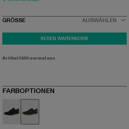
SIZE
GRÖSSE
AUSWÄHLEN
IN DEN WARENKORB
Artikel fällt normal aus
FARBOPTIONEN
blau
khaki