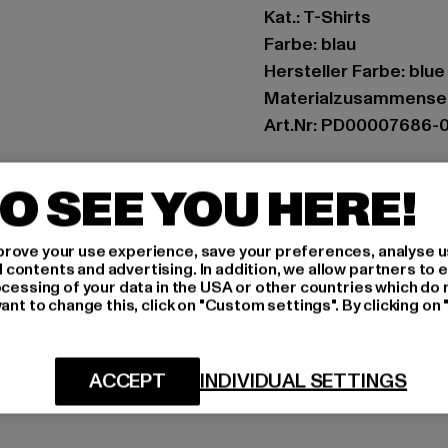
Kat.: T-Shirts
Farbe: blau
Hersteller Farbe: blue
Materialzusammense
Art.Nr: PD00007686-
Hersteller: Urban Sty
O SEE YOU HERE!
agentur@urbanstyle
Schanzenstraße 41 | 5
rove your use experience, save your preferences, analyse u
ontents and advertising. In addition, we allow partners to e
ocessing of your data in the USA or other countries which do 
GRÖSSE 
ant to change this, click on "Custom settings". By clicking on 
PFLEGEHINWE
ACCEPT
INDIVIDUAL SETTINGS
LIEFERUNG &