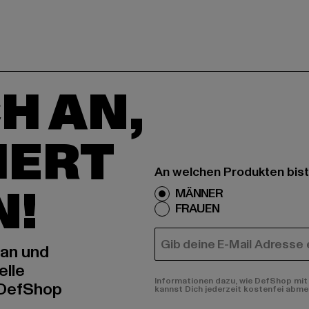
H AN,
IERT
An welchen Produkten bist
N!
MÄNNER
FRAUEN
E-MAIL
 an und
elle
Informationen dazu, wie DefShop mit 
 DefShop
kannst Dich jederzeit kostenfei abme