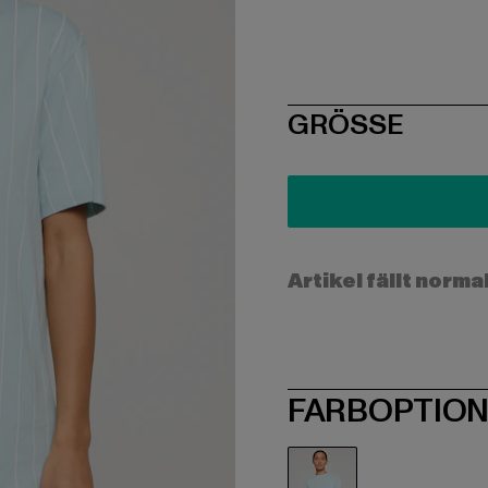
SIZE
GRÖSSE
Artikel fällt norma
FARBOPTIO