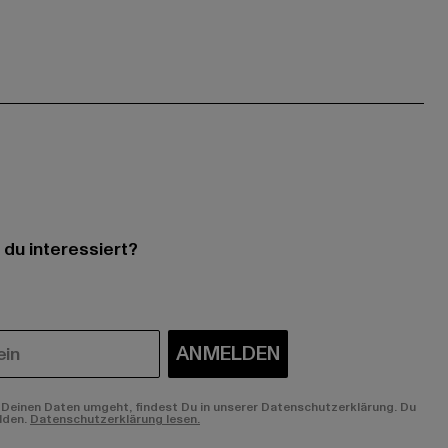
 du interessiert?
ANMELDEN
Deinen Daten umgeht, findest Du in unserer Datenschutzerklärung. Du
lden.
Datenschutzerklärung lesen.