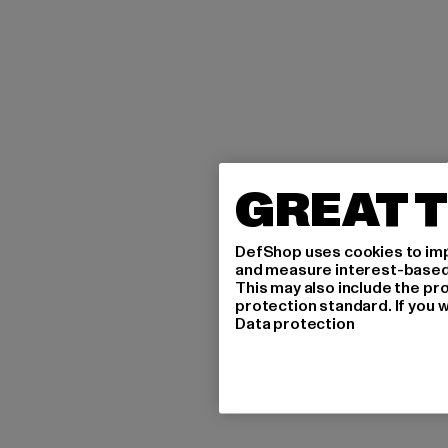
GREAT T
DefShop uses cookies to imp
and measure interest-based c
This may also include the pr
protection standard. If you w
Data protection