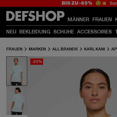
BIS ZU -65%
😲💥 Sum
MÄNNER
FRAUEN
NEU
BEKLEIDUNG
SCHUHE
ACCESSOIRES
FRAUEN
MARKEN
ALL BRANDS
KARL KANI
AP
-20%