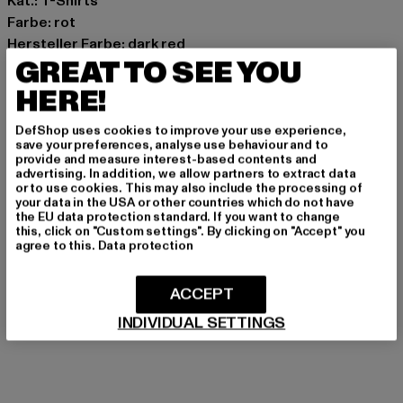
Kat.: T-Shirts
Farbe: rot
Hersteller Farbe: dark red
GREAT TO SEE YOU
Materialzusammensetzung: 100% Baumwolle
Art.Nr: PD00008829-02812
HERE!
Hersteller: Urban Styles Agency GmbH & Co. KG |
DefShop uses cookies to improve your use experience,
save your preferences, analyse use behaviour and to
agentur@urbanstylesagency.com
provide and measure interest-based contents and
Schanzenstraße 41 | 51063 Köln | DE
advertising. In addition, we allow partners to extract data
or to use cookies. This may also include the processing of
your data in the USA or other countries which do not have
the EU data protection standard. If you want to change
this, click on "Custom settings". By clicking on "Accept" you
GRÖSSE & PASSFORM
agree to this.
Data protection
PFLEGEHINWEISE
ACCEPT
LIEFERUNG & RÜCKGABE
INDIVIDUAL SETTINGS