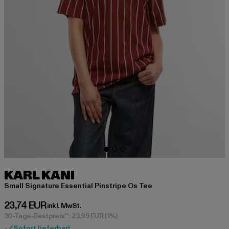
KARL KANI
Small Signature Essential Pinstripe Os Tee
Derzeitiger Preis: 23,74 EUR
23,74 EUR
inkl. MwSt.
30-Tage-Bestpreis**: 23,99 EUR
(1%)
Sofort lieferbar!