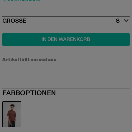
SIZE
GRÖSSE
S
IN DEN WARENKORB
Artikel fällt normal aus
FARBOPTIONEN
rot