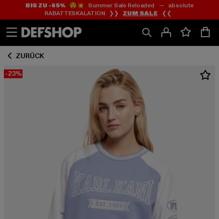
BIS ZU -65%
😲💥 Summer Sale Reloaded — absolute
Zum
Zum
RABATTESKALATION ❯❯
ZUM SALE
❮❮
Inhalt
Fußzeile
springen
springen
ZURÜCK
-23%