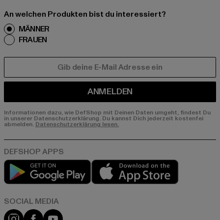
An welchen Produkten bist du interessiert?
MÄNNER
FRAUEN
E-MAIL
ANMELDEN
Informationen dazu, wie DefShop mit Deinen Daten umgeht, findest Du
in unserer Datenschutzerklärung. Du kannst Dich jederzeit kostenfei
abmelden.
Datenschutzerklärung lesen.
Play market
App store
Instagram
Facebook
YouTube