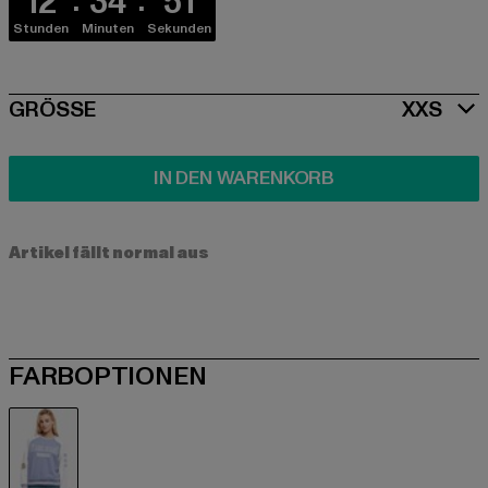
12
34
50
Stunden
Minuten
Sekunden
SIZE
GRÖSSE
XXS
IN DEN WARENKORB
Artikel fällt normal aus
FARBOPTIONEN