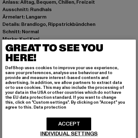
Anlass: Alltag, Bequem, Chillen, Freizeit
Ausschnitt: Rundhals
Ärmelart: Langarm
Details: Brandlogo, Rippstrickbündchen
Schnitt: Normal
Marke: Karl Kani
GREAT TO SEE YOU
Kat.: Sweaters
Farbe: blau
HERE!
Hersteller Farbe: lilac
DefShop uses cookies to improve your use experience,
Materialzusammensetzung: 100% Baumwolle
save your preferences, analyse use behaviour and to
Art.Nr: 6120132-00145
provide and measure interest-based contents and
advertising. In addition, we allow partners to extract data
or to use cookies. This may also include the processing of
Hersteller: Urban Styles Agency GmbH & Co. KG |
your data in the USA or other countries which do not have
the EU data protection standard. If you want to change
agentur@urbanstylesagency.com
this, click on "Custom settings". By clicking on "Accept" you
Schanzenstraße 41 | 51063 Köln | DE
agree to this.
Data protection
ACCEPT
GRÖSSE & PASSFORM
INDIVIDUAL SETTINGS