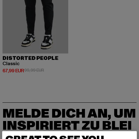
DISTORTED PEOPLE
Classic
Derzeitiger Preis: 67,99 EUR
Aktionspreis: 99,99 EUR
67,99 EUR
99,99 EUR
MELDE DICH AN, UM
INSPIRIERT ZU BLEI
BEN!