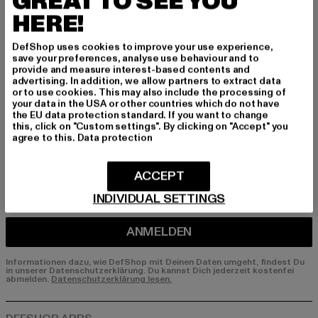
GREAT TO SEE YOU
HERE!
Melde dich hier für unseren Newsletter an und
erhalte künftig Informationen über aktuelle Tre
DefShop uses cookies to improve your use experience,
nds, Angebote und Gutscheine von DefShop p
save your preferences, analyse use behaviour and to
er E-Mail!
provide and measure interest-based contents and
advertising. In addition, we allow partners to extract data
or to use cookies. This may also include the processing of
your data in the USA or other countries which do not have
the EU data protection standard. If you want to change
An welchen Produkten bist du interessiert?
this, click on "Custom settings". By clicking on "Accept" you
agree to this.
Data protection
MÄNNER
FRAUEN
ACCEPT
INDIVIDUAL SETTINGS
E-MAIL
ANMELDEN
Informationen dazu, wie DefShop mit Deinen Daten umgeht, findest Du
in unserer Datenschutzerklärung. Du kannst Dich jederzeit kostenfei
abmelden.
Datenschutzerklärung lesen.