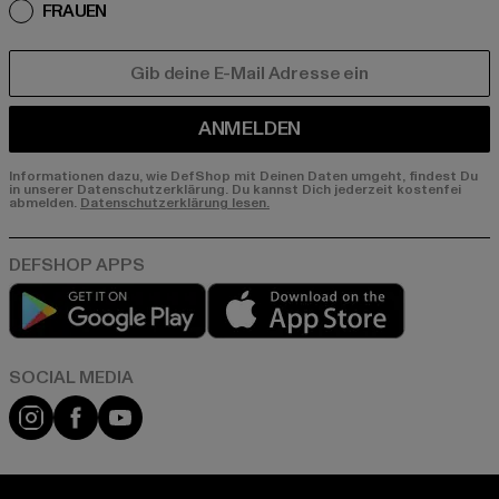
FRAUEN
E-MAIL
ANMELDEN
Informationen dazu, wie DefShop mit Deinen Daten umgeht, findest Du
in unserer Datenschutzerklärung. Du kannst Dich jederzeit kostenfei
abmelden.
Datenschutzerklärung lesen.
Play market
App store
Instagram
Facebook
YouTube