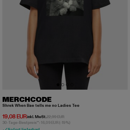
MERCHCODE
Shrek When Bae tells me no Ladies Tee
Derzeitiger Preis: 19,08 EUR
19,08 EUR
Aktionspreis: 22,99 EUR
inkl. MwSt.
22,99 EUR
30-Tage-Bestpreis**: 16,09 EUR
(-19%)
Sofort lieferbar!