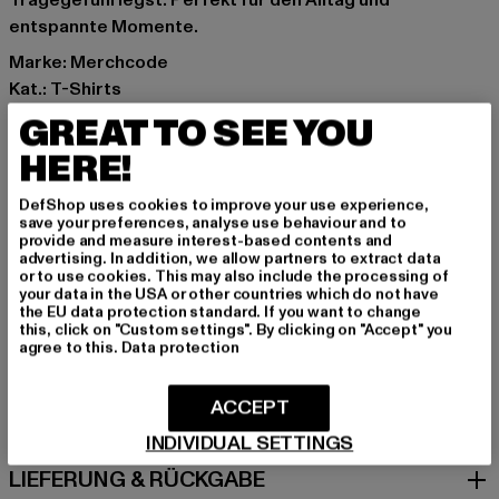
Tragegefühl legst. Perfekt für den Alltag und
entspannte Momente.
Marke: Merchcode
Kat.: T-Shirts
Farbe: schwarz
GREAT TO SEE YOU
Hersteller Farbe: black
HERE!
Materialzusammensetzung: 100% Baumwolle
Art.Nr: MC1417-00007
DefShop uses cookies to improve your use experience,
save your preferences, analyse use behaviour and to
provide and measure interest-based contents and
Hersteller: TB International GmbH |
info@tbint.de
advertising. In addition, we allow partners to extract data
Dr.-Robert-Murjahn-Straße 7 | 64372 Ober-Ramstadt |
or to use cookies. This may also include the processing of
your data in the USA or other countries which do not have
DE
the EU data protection standard. If you want to change
this, click on "Custom settings". By clicking on "Accept" you
agree to this.
Data protection
GRÖSSE & PASSFORM
ACCEPT
PFLEGEHINWEISE
INDIVIDUAL SETTINGS
LIEFERUNG & RÜCKGABE