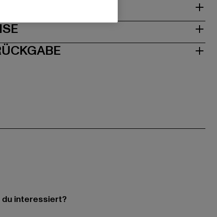
& PASSFORM
ISE
 RÜCKGABE
 du interessiert?