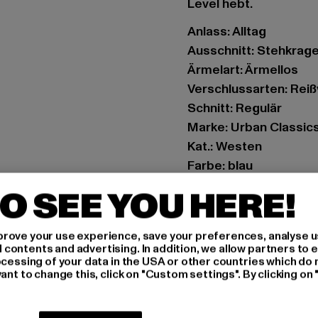
Level hebt.
Anlass: Alltag
Ausschnitt: Stehkrag
Ärmelart: Ärmellos
Verschlussarten: Rei
Schnitt: Regulär
Marke: Urban Classic
Kat.: Westen
Farbe: blau
Hersteller Farbe: navy
O SEE YOU HERE!
Materialzusammenset
Art.Nr: TB6723-00155
rove your use experience, save your preferences, analyse u
ontents and advertising. In addition, we allow partners to e
Hersteller: TB Intern
ocessing of your data in the USA or other countries which do 
ant to change this, click on "Custom settings". By clicking on 
Dr.-Robert-Murjahn-S