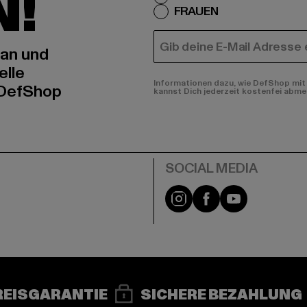
N!
FRAUEN
E-MAIL
 an und
elle
Informationen dazu, wie DefShop mit 
 DefShop
kannst Dich jederzeit kostenfei abme
e
Instagram
Facebook
YouTube
REISGARANTIE
SICHERE BEZAHLUNG