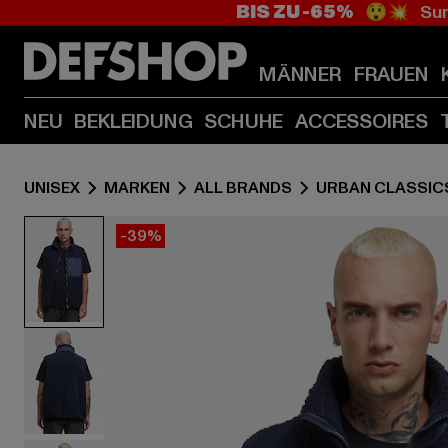
BIS ZU -65%
😲💥 Sum
MÄNNER
FRAUEN
NEU
BEKLEIDUNG
SCHUHE
ACCESSOIRES
UNISEX
MARKEN
ALL BRANDS
URBAN CLASSIC
-39%