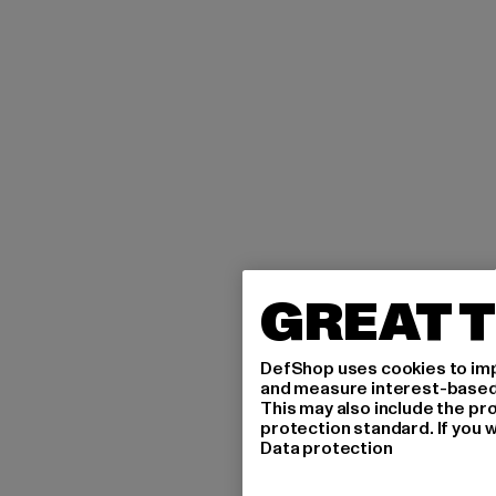
GREAT T
DefShop uses cookies to imp
and measure interest-based c
This may also include the pr
protection standard. If you w
Data protection