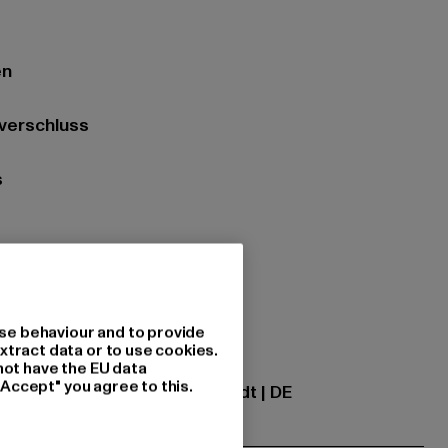
en
ßverschluss
s
zung: 100% Polyester
se behaviour and to provide
xtract data or to use cookies.
ational GmbH |
info@tbint.de
not have the EU data
"Accept" you agree to this.
traße 7 | 64372 Ober-Ramstadt | DE