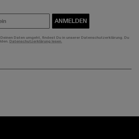
ANMELDEN
Deinen Daten umgeht, findest Du in unserer Datenschutzerklärung. Du
lden.
Datenschutzerklärung lesen.