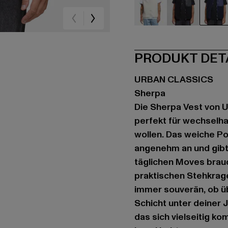
beige
schwarz
bla
PRODUKT DET
URBAN CLASSICS
Sherpa
Die Sherpa Vest von U
perfekt für wechselha
wollen. Das weiche Po
angenehm an und gibt 
täglichen Moves brau
praktischen Stehkrage
immer souverän, ob ü
Schicht unter deiner J
das sich vielseitig ko