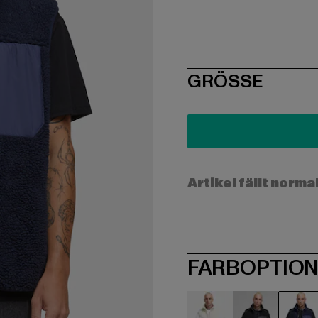
SIZE
GRÖSSE
Artikel fällt norma
FARBOPTIO