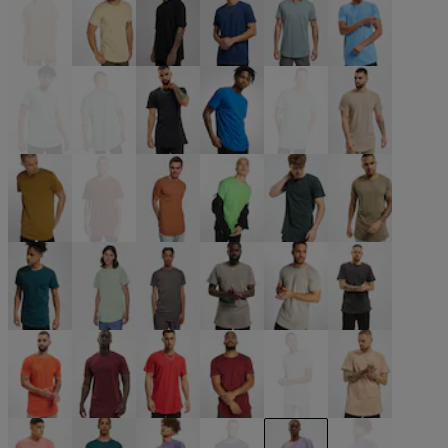
beige
beige
schwarz
blau
blau
blau
blau
blau
blau
blau
blau
braun
braun
braun
braun
grün
grün
grün
grün
grün
grau
grau
grau
grau
orange
rot
rot
rot
rosa
rosa