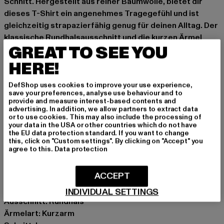
Schnitt. Hergestellt aus reiner Baumwolle, bietet dir
dieses T-Shirt ein angenehmes Tragegefühl und ist
gleichzeitig strapazierfähig genug für deinen Alltag. Der
klassische Rundhalsausschnitt und die kurzen Ärmel
GREAT TO SEE YOU
machen es zu einem vielseitigen Basic, das sich easy zu
Jeans oder lockeren Hosen kombinieren lässt. Ob solo
HERE!
an warmen Tagen oder als Layer-Piece unter einer
offenen Hemdjacke – dieses Tee liefert einen
DefShop uses cookies to improve your use experience,
save your preferences, analyse use behaviour and to
entspannten Look, der unkompliziert und dennoch
provide and measure interest-based contents and
statementstark ist.
advertising. In addition, we allow partners to extract data
or to use cookies. This may also include the processing of
Basic oversized T-Shirt von Urban Classics
your data in the USA or other countries which do not have
the EU data protection standard. If you want to change
gerippter Rundhalsausschnitt
this, click on "Custom settings". By clicking on "Accept" you
leicht abgerundeter Hüftabschluss
agree to this.
Data protection
weiches Material
lang geschnitten
ACCEPT
Anlass: Alltag, Bequem, Casual, Basic
INDIVIDUAL SETTINGS
Ausschnitt: Rundhals
Ärmelart: Kurzarm