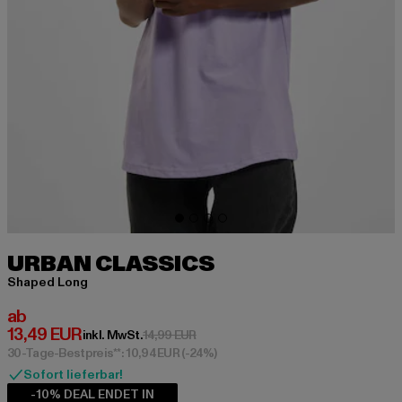
URBAN CLASSICS
Shaped Long
Derzeitiger Preis: ab 13,49 EUR
ab
13,49 EUR
Aktionspreis: 14,99 EUR
inkl. MwSt.
14,99 EUR
30-Tage-Bestpreis**: 10,94 EUR
(-24%)
Sofort lieferbar!
-10% DEAL ENDET IN