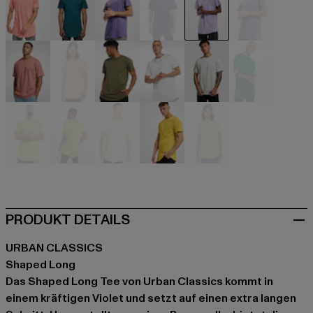
rosa
türkis
violet
violet
violet
violet
weiß
weiß
weiß
weiß
weiß
weiß
gelb
gelb
gelb
gelb
gelb
PRODUKT DETAILS
URBAN CLASSICS
Shaped Long
Das Shaped Long Tee von Urban Classics kommt in
einem kräftigen Violet und setzt auf einen extra langen