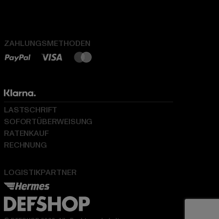
ZAHLUNGSMETHODEN
LASTSCHRIFT
SOFORTÜBERWEISUNG
RATENKAUF
RECHNUNG
LOGISTIKPARTNER