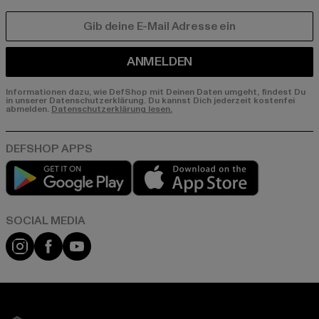
E-MAIL
ANMELDEN
Informationen dazu, wie DefShop mit Deinen Daten umgeht, findest Du
in unserer Datenschutzerklärung. Du kannst Dich jederzeit kostenfei
abmelden.
Datenschutzerklärung lesen.
Play market
App store
Instagram
Facebook
YouTube