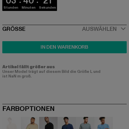
03
40
20
Stunden
Minuten
Sekunden
SIZE
GRÖSSE
AUSWÄHLEN
IN DEN WARENKORB
Artikel fällt größer aus
Unser Model trägt auf diesem Bild die Größe L und
ist NaN m groß.
FARBOPTIONEN