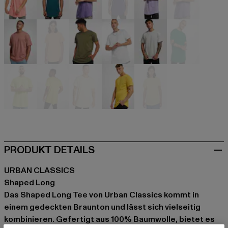
rosa
türkis
violet
violet
violet
violet
weiß
weiß
weiß
weiß
weiß
weiß
gelb
gelb
gelb
gelb
gelb
PRODUKT DETAILS
URBAN CLASSICS
Shaped Long
Das Shaped Long Tee von Urban Classics kommt in
einem gedeckten Braunton und lässt sich vielseitig
kombinieren. Gefertigt aus 100% Baumwolle, bietet es