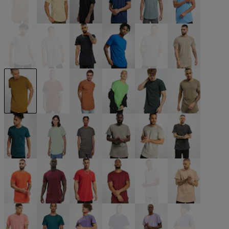
beige
beige
schwarz
blau
blau
blau
blau
blau
blau
blau
blau
braun
braun
braun
braun
grün
grün
grün
grün
grün
grau
grau
grau
grau
orange
rot
rot
rot
rosa
rosa