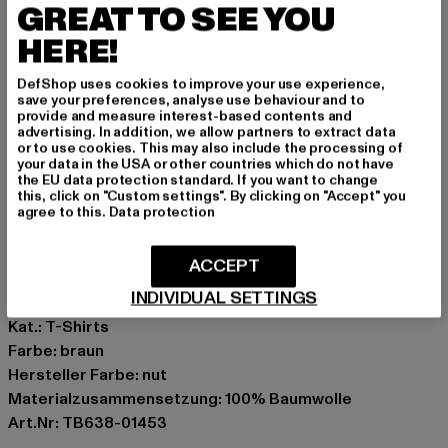
angenehmen Tragekomfort den ganzen Tag über. Der
GREAT TO SEE YOU
Extended Fit mit abgerundetem Saum verleiht dem
HERE!
schlichten Rundhals-Shirt mit Kurzarm den besonderen
Twist. Ob solo getragen an wärmeren Tagen oder als
DefShop uses cookies to improve your use experience,
save your preferences, analyse use behaviour and to
Layer-Piece unter einer offenen Jacke oder einem
provide and measure interest-based contents and
Hoodie – dieses Long Tee ist ein unkompliziertes
advertising. In addition, we allow partners to extract data
or to use cookies. This may also include the processing of
Essential für deinen Alltag und passt zu allem von Jeans
your data in the USA or other countries which do not have
bis Cargopants.
the EU data protection standard. If you want to change
this, click on "Custom settings". By clicking on "Accept" you
Anlass: Alltag, Bequem, Casual, Basic
agree to this.
Data protection
Ausschnitt: Rundhals
Ärmelart: Kurzarm
ACCEPT
Schnitt: Lang
INDIVIDUAL SETTINGS
Marke: Urban Classics
Kat.: T-Shirts
Farbe: braun
Hersteller Farbe: nut
Materialzusammensetzung: 100% Baumwolle
Art.Nr: TB638-01453