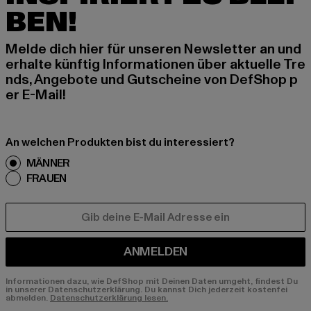
BEN!
Melde dich hier für unseren Newsletter an und
erhalte künftig Informationen über aktuelle Tre
nds, Angebote und Gutscheine von DefShop p
er E-Mail!
An welchen Produkten bist du interessiert?
MÄNNER
FRAUEN
E-MAIL
ANMELDEN
Informationen dazu, wie DefShop mit Deinen Daten umgeht, findest Du
in unserer Datenschutzerklärung. Du kannst Dich jederzeit kostenfei
abmelden.
Datenschutzerklärung lesen.