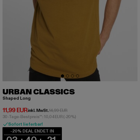
URBAN CLASSICS
Shaped Long
Derzeitiger Preis: 11,99 EUR
11,99 EUR
Aktionspreis: 14,99 EUR
inkl. MwSt.
14,99 EUR
30-Tage-Bestpreis**: 10,04 EUR
(-20%)
Sofort lieferbar!
-20% DEAL ENDET IN