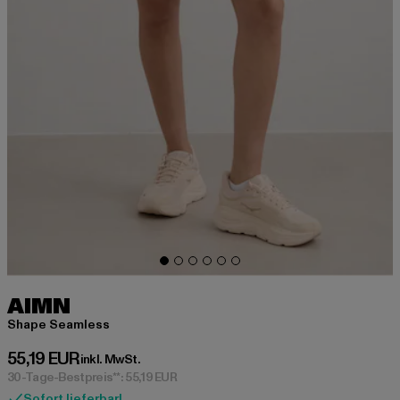
AIMN
Shape Seamless
Derzeitiger Preis: 55,19 EUR
55,19 EUR
inkl. MwSt.
30-Tage-Bestpreis**: 55,19 EUR
Sofort lieferbar!