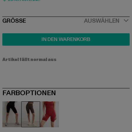
SIZE
GRÖSSE
AUSWÄHLEN
IN DEN WARENKORB
Artikel fällt normal aus
FARBOPTIONEN
schwarz
braun
rot