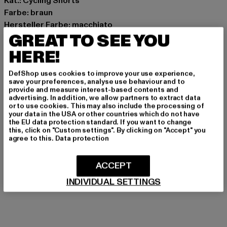
Kat.: Cycling Shorts
Farbe: braun
Hersteller Farbe: macchiato
GREAT TO SEE YOU
Materialzusammensetzung: 92% Polyamid, 8% Elasthan
Art.Nr: 26041339-20282
HERE!
Hersteller: Urban Styles Agency GmbH & Co. KG |
DefShop uses cookies to improve your use experience,
save your preferences, analyse use behaviour and to
agentur@urbanstylesagency.com
provide and measure interest-based contents and
Schanzenstraße 41 | 51063 Köln | DE
advertising. In addition, we allow partners to extract data
or to use cookies. This may also include the processing of
your data in the USA or other countries which do not have
the EU data protection standard. If you want to change
this, click on "Custom settings". By clicking on "Accept" you
GRÖSSE & PASSFORM
agree to this.
Data protection
PFLEGEHINWEISE
ACCEPT
LIEFERUNG & RÜCKGABE
INDIVIDUAL SETTINGS