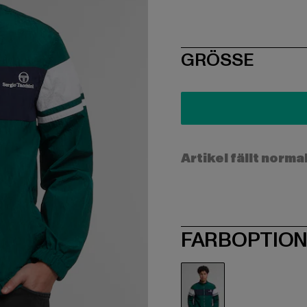
SIZE
GRÖSSE
Artikel fällt norma
FARBOPTIO