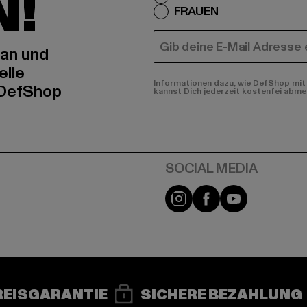
N!
FRAUEN
E-MAIL
 an und
elle
Informationen dazu, wie DefShop mit 
 DefShop
kannst Dich jederzeit kostenfei abme
e
Instagram
Facebook
YouTube
REISGARANTIE
SICHERE BEZAHLUNG