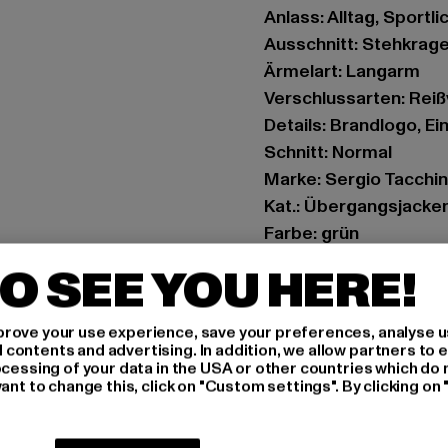
Anlass: Alltag, Sportli
Ausschnitt: Stehkrag
Ärmelart: Langarm
Verschlussarten: Rei
Details: Brandlogo, E
Schnitt: Normal
Marke: Sergio Tacchin
Kat.: Übergangsjacke
Farbe: grün
Hersteller Farbe: rain
O SEE YOU HERE!
Materialzusammenset
Art.Nr: STM21120-19
rove your use experience, save your preferences, analyse u
ontents and advertising. In addition, we allow partners to e
Hersteller: Movin SAR
ocessing of your data in the USA or other countries which do 
ant to change this, click on "Custom settings". By clicking on 
RN8 Quartier Roussel