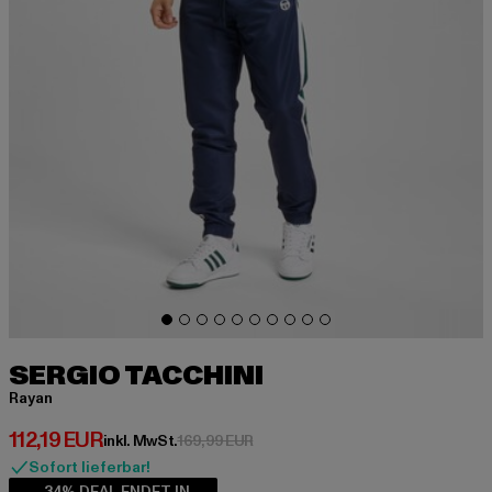
SERGIO TACCHINI
Rayan
Derzeitiger Preis: 112,19 EUR
112,19 EUR
Aktionspreis: 169,99 EUR
inkl. MwSt.
169,99 EUR
Sofort lieferbar!
-34% DEAL ENDET IN