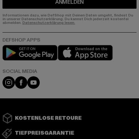
ANMELDEN
Informationen dazu, wie DefShop mit Deinen Daten umgeht, findest Du
in unserer Datenschutzerklärung. Du kannst Dich jederzeit kostenfei
abmelden.
Datenschutzerklärung lesen.
Play market
App store
Instagram
Facebook
YouTube
KOSTENLOSE RETOURE
TIEFPREISGARANTIE