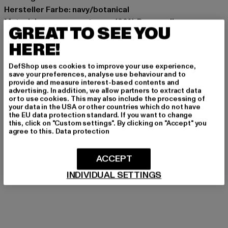
Hersteller Farbe: navy/botanical
Materialzusammensetzung: 100% Baumwolle
GREAT TO SEE YOU
Art.Nr: 39827-05218
HERE!
Hersteller: Movin SARL |
help@sergiotacchini.com
DefShop uses cookies to improve your use experience,
RN8 Quartier Rousselot 975 Terre de Granace | 13400
save your preferences, analyse use behaviour and to
Aubagne | FR
provide and measure interest-based contents and
advertising. In addition, we allow partners to extract data
or to use cookies. This may also include the processing of
your data in the USA or other countries which do not have
the EU data protection standard. If you want to change
GRÖSSE & PASSFORM
this, click on "Custom settings". By clicking on "Accept" you
agree to this.
Data protection
PFLEGEHINWEISE
ACCEPT
LIEFERUNG & RÜCKGABE
INDIVIDUAL SETTINGS