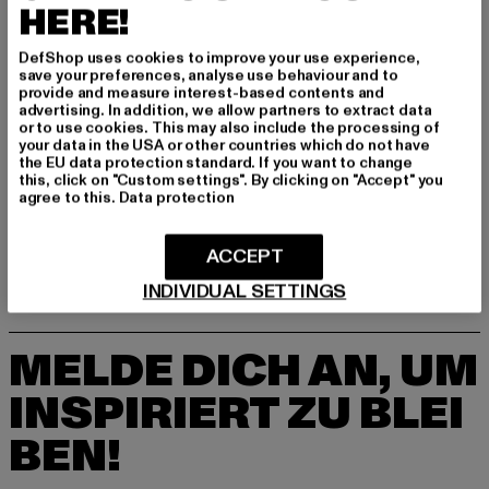
Aubagne | FR
HERE!
DefShop uses cookies to improve your use experience,
save your preferences, analyse use behaviour and to
GRÖSSE & PASSFORM
provide and measure interest-based contents and
advertising. In addition, we allow partners to extract data
or to use cookies. This may also include the processing of
PFLEGEHINWEISE
your data in the USA or other countries which do not have
the EU data protection standard. If you want to change
LIEFERUNG & RÜCKGABE
this, click on "Custom settings". By clicking on "Accept" you
agree to this.
Data protection
ACCEPT
INDIVIDUAL SETTINGS
MELDE DICH AN, UM
INSPIRIERT ZU BLEI
BEN!