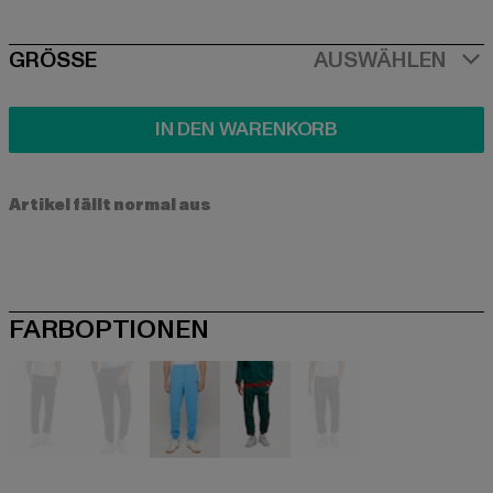
SIZE
GRÖSSE
AUSWÄHLEN
IN DEN WARENKORB
Artikel fällt normal aus
FARBOPTIONEN
schwarz
blau
blau
grün
violet