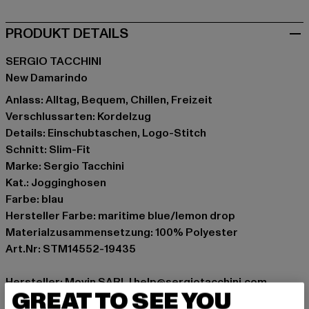
PRODUKT DETAILS
SERGIO TACCHINI
New Damarindo
Anlass: Alltag, Bequem, Chillen, Freizeit
Verschlussarten: Kordelzug
Details: Einschubtaschen, Logo-Stitch
Schnitt: Slim-Fit
Marke: Sergio Tacchini
Kat.: Jogginghosen
Farbe: blau
Hersteller Farbe: maritime blue/lemon drop
Materialzusammensetzung: 100% Polyester
Art.Nr: STM14552-19435
Hersteller: Movin SARL |
help@sergiotacchini.com
GREAT TO SEE YOU
RN8 Quartier Rousselot 975 Terre de Granace | 13400