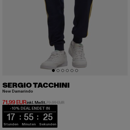
SERGIO TACCHINI
New Damarindo
Derzeitiger Preis: 71,99 EUR
71,99 EUR
Aktionspreis: 79,99 EUR
inkl. MwSt.
79,99 EUR
-10% DEAL ENDET IN
17
55
24
Stunden
Minuten
Sekunden