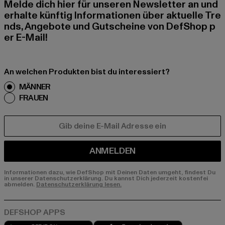
Melde dich hier für unseren Newsletter an und
erhalte künftig Informationen über aktuelle Tre
nds, Angebote und Gutscheine von DefShop p
er E-Mail!
An welchen Produkten bist du interessiert?
MÄNNER
FRAUEN
E-MAIL
ANMELDEN
Informationen dazu, wie DefShop mit Deinen Daten umgeht, findest Du
in unserer Datenschutzerklärung. Du kannst Dich jederzeit kostenfei
abmelden.
Datenschutzerklärung lesen.