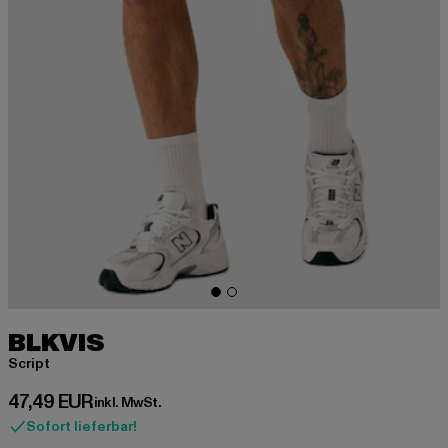
BLKVIS
Script
Derzeitiger Preis: 47,49 EUR
47,49 EUR
inkl. MwSt.
Sofort lieferbar!