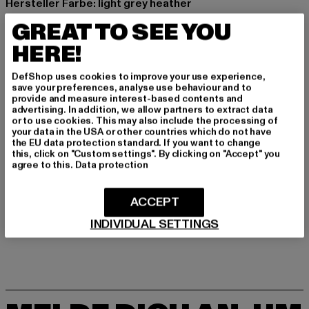
Hersteller Farbe: light grey heather
Materialzusammensetzung: 100% Baumwolle
GREAT TO SEE YOU
Art.Nr: 42624105-02080
HERE!
Hersteller: Play Hard GmbH |
mail@blkvis.de
DefShop uses cookies to improve your use experience,
Landwehrstrasse 70A | 80336 München | DE
save your preferences, analyse use behaviour and to
provide and measure interest-based contents and
advertising. In addition, we allow partners to extract data
or to use cookies. This may also include the processing of
GRÖSSE & PASSFORM
your data in the USA or other countries which do not have
the EU data protection standard. If you want to change
this, click on "Custom settings". By clicking on "Accept" you
PFLEGEHINWEISE
agree to this.
Data protection
LIEFERUNG & RÜCKGABE
ACCEPT
INDIVIDUAL SETTINGS