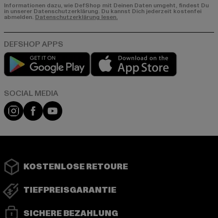
Informationen dazu, wie DefShop mit Deinen Daten umgeht, findest Du
in unserer Datenschutzerklärung. Du kannst Dich jederzeit kostenfei
abmelden.
Datenschutzerklärung lesen.
Play market
App store
Instagram
Facebook
YouTube
KOSTENLOSE RETOURE
TIEFPREISGARANTIE
SICHERE BEZAHLUNG