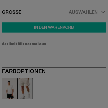
SIZE
GRÖSSE
AUSWÄHLEN
IN DEN WARENKORB
Artikel fällt normal aus
FARBOPTIONEN
schwarz
grau