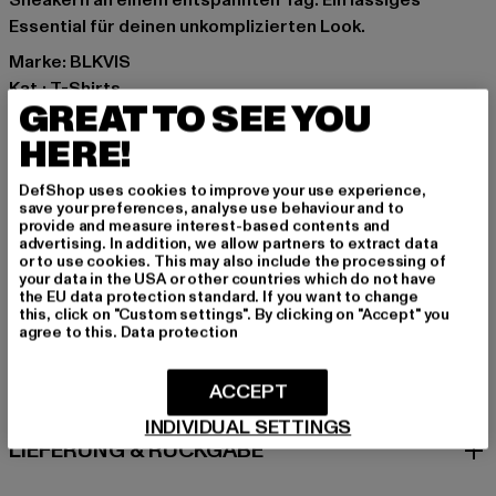
Sneakern an einem entspannten Tag. Ein lässiges
Essential für deinen unkomplizierten Look.
Marke: BLKVIS
Kat.: T-Shirts
GREAT TO SEE YOU
Farbe: beige
Hersteller Farbe: beige
HERE!
Materialzusammensetzung: 100% Baumwolle
DefShop uses cookies to improve your use experience,
Art.Nr: 42612601-00003
save your preferences, analyse use behaviour and to
provide and measure interest-based contents and
advertising. In addition, we allow partners to extract data
Hersteller: Play Hard GmbH |
mail@blkvis.de
or to use cookies. This may also include the processing of
Landwehrstrasse 70A | 80336 München | DE
your data in the USA or other countries which do not have
the EU data protection standard. If you want to change
this, click on "Custom settings". By clicking on "Accept" you
agree to this.
Data protection
GRÖSSE & PASSFORM
ACCEPT
PFLEGEHINWEISE
INDIVIDUAL SETTINGS
LIEFERUNG & RÜCKGABE