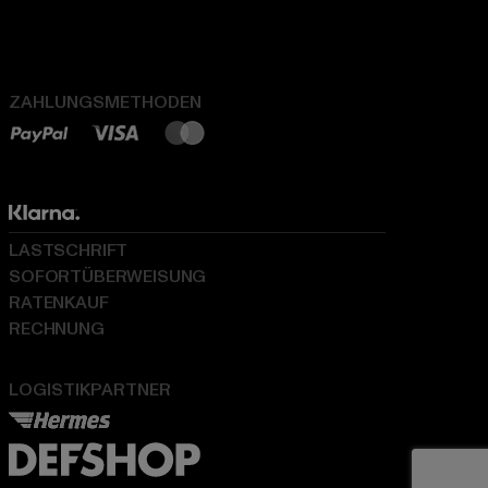
ZAHLUNGSMETHODEN
LASTSCHRIFT
SOFORTÜBERWEISUNG
RATENKAUF
RECHNUNG
LOGISTIKPARTNER