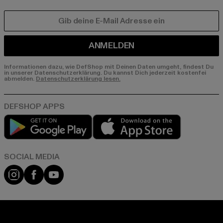
E-MAIL
ANMELDEN
Informationen dazu, wie DefShop mit Deinen Daten umgeht, findest Du
in unserer Datenschutzerklärung. Du kannst Dich jederzeit kostenfei
abmelden.
Datenschutzerklärung lesen.
Play market
App store
Instagram
Facebook
YouTube