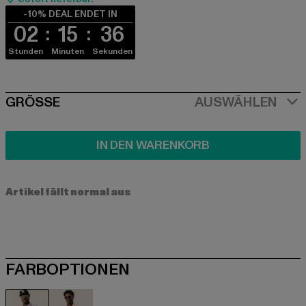
-10% DEAL ENDET IN
02
15
36
Stunden
Minuten
Sekunden
SIZE
GRÖSSE
AUSWÄHLEN
IN DEN WARENKORB
Artikel fällt normal aus
FARBOPTIONEN