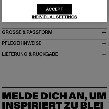
ACCEPT
Hersteller: Brandit Textil GmbH |
info@brandit-wear.com
Spichernstraße 6a | 50672 Köln | DE
INDIVIDUAL SETTINGS
GRÖSSE & PASSFORM
PFLEGEHINWEISE
LIEFERUNG & RÜCKGABE
MELDE DICH AN, UM
INSPIRIERT ZU BLEI