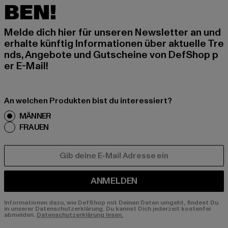
BEN!
Melde dich hier für unseren Newsletter an und
erhalte künftig Informationen über aktuelle Tre
nds, Angebote und Gutscheine von DefShop p
er E-Mail!
An welchen Produkten bist du interessiert?
MÄNNER
FRAUEN
E-MAIL
ANMELDEN
Informationen dazu, wie DefShop mit Deinen Daten umgeht, findest Du
in unserer Datenschutzerklärung. Du kannst Dich jederzeit kostenfei
abmelden.
Datenschutzerklärung lesen.