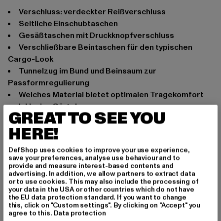
Verschluss: verdeckter Reißverschluss
seitliche Einschubtaschen
Gesäßtaschen mit Druckknopfverschluss
verschließbare Beintaschen für den typischen
Cargo-Look
Tunnelzug im Bund und Beinsaum zur
Passformregulierung
weiches Material bietet optimalen Tragekomfort
inklusive Gürtel
GREAT TO SEE YOU
Anlass: Alltag, Bequem
HERE!
Schnitt: Normal
Marke: Brandit
DefShop uses cookies to improve your use experience,
Kat.: Bekleidung
save your preferences, analyse use behaviour and to
provide and measure interest-based contents and
Farbe: camouflage
advertising. In addition, we allow partners to extract data
Hersteller Farbe: olive camo
or to use cookies. This may also include the processing of
your data in the USA or other countries which do not have
Materialzusammensetzung: 65% Polyester, 35%
the EU data protection standard. If you want to change
Baumwolle
this, click on "Custom settings". By clicking on "Accept" you
agree to this.
Data protection
Art.Nr: BD2001-00775