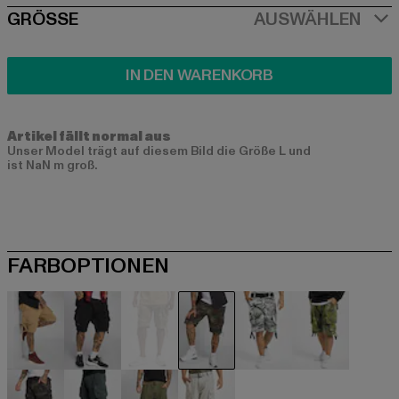
SIZE
GRÖSSE
AUSWÄHLEN
IN DEN WARENKORB
Artikel fällt normal aus
Unser Model trägt auf diesem Bild die Größe L und
ist NaN m groß.
FARBOPTIONEN
beige
schwarz
camouflage
camouflage
camouflage
camouflag