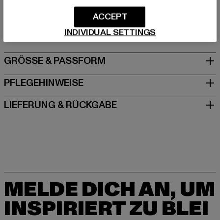
Hersteller: TB International GmbH |
info@tbint.de
Dr.-Robert-Murjahn-Straße 7 | 64372 Ober-Ramstadt |
ACCEPT
DE
INDIVIDUAL SETTINGS
GRÖSSE & PASSFORM
PFLEGEHINWEISE
LIEFERUNG & RÜCKGABE
MELDE DICH AN, UM
INSPIRIERT ZU BLEI