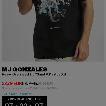
MJ GONZALES
Heavy Oversized 2.0 ''Saint V.1'' /Blue Xxl
Derzeitiger Preis: 32,79 EUR
32,79 EUR
Aktionspreis: 39,99 EUR
inkl. MwSt.
39,99 EUR
30-Tage-Bestpreis**: 24,79 EUR
(-33%)
Sofort lieferbar!
-18% DEAL ENDET IN