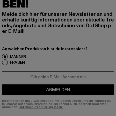
BEN!
Melde dich hier für unseren Newsletter an und
erhalte künftig Informationen über aktuelle Tre
nds, Angebote und Gutscheine von DefShop p
er E-Mail!
An welchen Produkten bist du interessiert?
MÄNNER
FRAUEN
E-MAIL
ANMELDEN
Informationen dazu, wie DefShop mit Deinen Daten umgeht, findest Du
in unserer Datenschutzerklärung. Du kannst Dich jederzeit kostenfei
abmelden.
Datenschutzerklärung lesen.