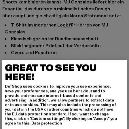
Shorts kombinieren kannst. MJ Gonzales liefert hier ein
Essential, das durch sein minimalistisches Design
überzeugt und gleichzeitig ein klares Statement setzt.
T-Shirt im modernen Look für Herren von MJ
Gonzales
Klassisch gerippter Rundhalsausschnitt
Blickfangender Print auf der Vorderseite
Oversized Passform
Anlass: Alltag, Bequem, Chillen, Freizeit
GREAT TO SEE YOU
Ausschnitt: Rundhals
HERE!
Ärmelart: Kurzarm
Marke: MJ Gonzales
DefShop uses cookies to improve your use experience,
Kat.: T-Shirts
save your preferences, analyse use behaviour and to
provide and measure interest-based contents and
Farbe: schwarz
advertising. In addition, we allow partners to extract data
Hersteller Farbe: black
or to use cookies. This may also include the processing of
your data in the USA or other countries which do not have
Materialzusammensetzung: 100% Baumwolle
the EU data protection standard. If you want to change
Art.Nr: MJG11455-00007
this, click on "Custom settings". By clicking on "Accept" you
agree to this.
Data protection