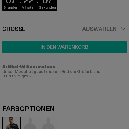
07
22
07
Stunden
Minuten
Sekunden
SIZE
GRÖSSE
AUSWÄHLEN
IN DEN WARENKORB
Artikel fällt normal aus
Unser Model trägt auf diesem Bild die Größe L und
ist NaN m groß.
FARBOPTIONEN