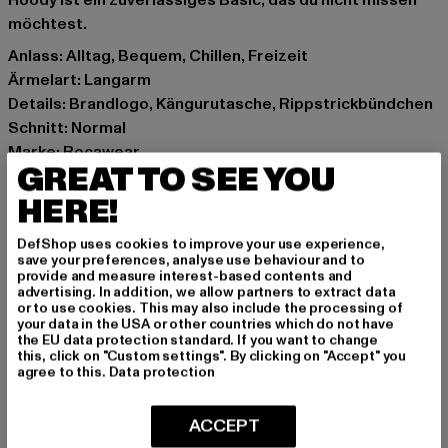
Hoody ist ein zuverlässiges Basic, das du nicht missen
möchtest.
Anlass: Alltag, Bequem, Chillen, Freizeit
Ärmelart: Langarm
Details: Brandlogo, Kängurutasche, Rippstrickbündchen
Schnitt: Normal
Marke: Rocawear
GREAT TO SEE YOU
Kat.: Sweat & Fleece - Hoodies
Farbe: weiß
HERE!
Hersteller Farbe: brightwhite/truenavy/brunnerablue
DefShop uses cookies to improve your use experience,
Materialzusammensetzung: 80% Baumwolle, 20%
save your preferences, analyse use behaviour and to
Polyester
provide and measure interest-based contents and
advertising. In addition, we allow partners to extract data
Art.Nr: RWHD080-21415
or to use cookies. This may also include the processing of
your data in the USA or other countries which do not have
the EU data protection standard. If you want to change
Hersteller: TB International GmbH |
info@tbint.de
this, click on "Custom settings". By clicking on "Accept" you
Dr.-Robert-Murjahn-Straße 7 | 64372 Ober-Ramstadt |
agree to this.
Data protection
DE
ACCEPT