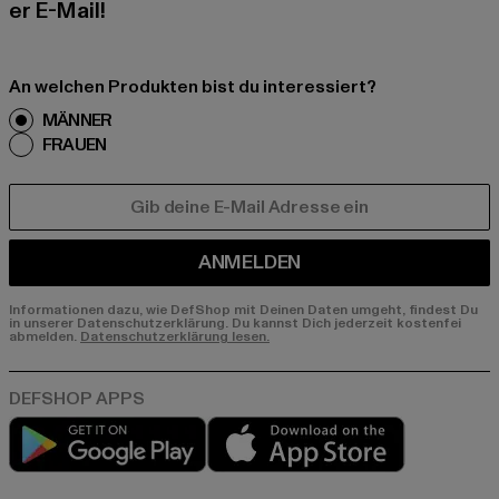
er E-Mail!
An welchen Produkten bist du interessiert?
MÄNNER
FRAUEN
E-MAIL
ANMELDEN
Informationen dazu, wie DefShop mit Deinen Daten umgeht, findest Du
in unserer Datenschutzerklärung. Du kannst Dich jederzeit kostenfei
abmelden.
Datenschutzerklärung lesen.
Play market
App store