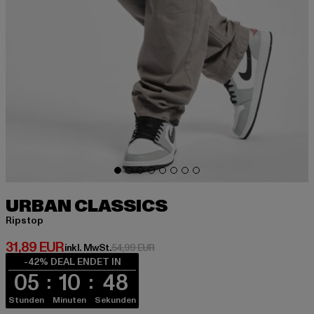
URBAN CLASSICS
Ripstop
Derzeitiger Preis: 31,89 EUR
31,89 EUR
Aktionspreis: 54,99 EUR
inkl. MwSt.
54,99 EUR
-42% DEAL ENDET IN
05
10
47
Stunden
Minuten
Sekunden