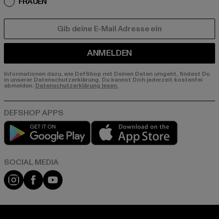
FRAUEN
E-MAIL
ANMELDEN
Informationen dazu, wie DefShop mit Deinen Daten umgeht, findest Du
in unserer Datenschutzerklärung. Du kannst Dich jederzeit kostenfei
abmelden.
Datenschutzerklärung lesen.
Play market
App store
Instagram
Facebook
YouTube