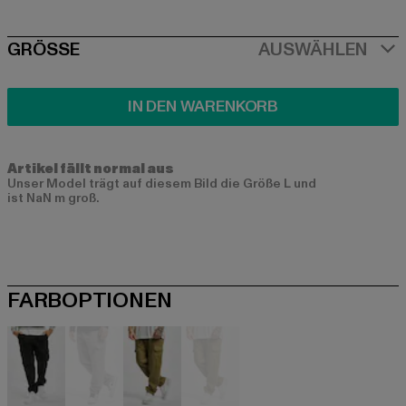
SIZE
GRÖSSE
AUSWÄHLEN
IN DEN WARENKORB
Artikel fällt normal aus
Unser Model trägt auf diesem Bild die Größe L und
ist NaN m groß.
FARBOPTIONEN