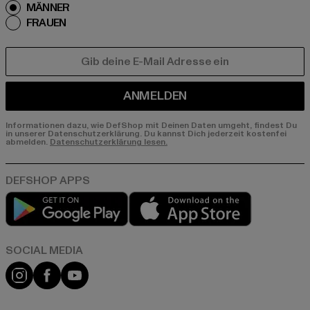
MÄNNER
FRAUEN
E-MAIL
ANMELDEN
Informationen dazu, wie DefShop mit Deinen Daten umgeht, findest Du
in unserer Datenschutzerklärung. Du kannst Dich jederzeit kostenfei
abmelden.
Datenschutzerklärung lesen.
Play market
App store
Instagram
Facebook
YouTube