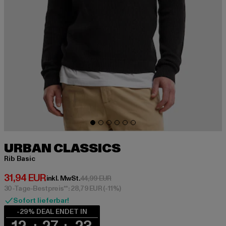
URBAN CLASSICS
Rib Basic
Derzeitiger Preis: 31,94 EUR
31,94 EUR
Aktionspreis: 44,99 EUR
inkl. MwSt.
44,99 EUR
30-Tage-Bestpreis**: 28,79 EUR
(-11%)
Sofort lieferbar!
-29% DEAL ENDET IN