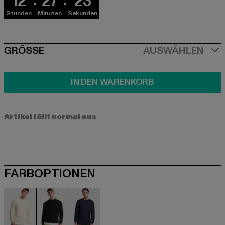
12
27
23
Stunden
Minuten
Sekunden
SIZE
GRÖSSE
AUSWÄHLEN
IN DEN WARENKORB
Artikel fällt normal aus
FARBOPTIONEN