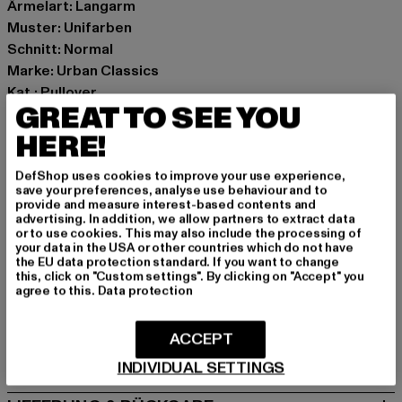
Ärmelart: Langarm
Muster: Unifarben
Schnitt: Normal
Marke: Urban Classics
Kat.: Pullover
GREAT TO SEE YOU
Farbe: schwarz
Hersteller Farbe: black
HERE!
Materialzusammensetzung: 100% Baumwolle
DefShop uses cookies to improve your use experience,
Art.Nr: TB6763-00007
save your preferences, analyse use behaviour and to
provide and measure interest-based contents and
advertising. In addition, we allow partners to extract data
Hersteller: TB International GmbH |
info@tbint.de
or to use cookies. This may also include the processing of
Dr.-Robert-Murjahn-Straße 7 | 64372 Ober-Ramstadt |
your data in the USA or other countries which do not have
the EU data protection standard. If you want to change
DE
this, click on "Custom settings". By clicking on "Accept" you
agree to this.
Data protection
GRÖSSE & PASSFORM
ACCEPT
PFLEGEHINWEISE
INDIVIDUAL SETTINGS