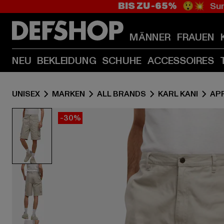
BIS ZU -65%
😲💥 Sum
MÄNNER
FRAUEN
NEU
BEKLEIDUNG
SCHUHE
ACCESSOIRES
UNISEX
MARKEN
ALL BRANDS
KARL KANI
AP
-30%