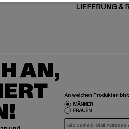
LIEFERUNG &
H AN,
IERT
An welchen Produkten bist
N!
MÄNNER
FRAUEN
E-MAIL
 an und