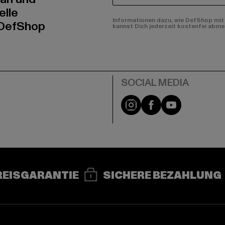
elle
Informationen dazu, wie DefShop mit 
 DefShop
kannst Dich jederzeit kostenfei abme
e
Instagram
Facebook
YouTube
REISGARANTIE
SICHERE BEZAHLUNG