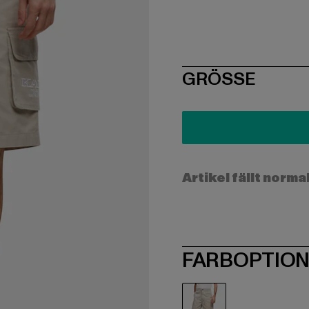
SIZE
GRÖSSE
Artikel fällt norma
FARBOPTIO