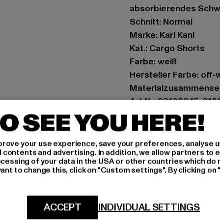
absorbierendes Schw
Schnitt: Normal
Marke: Karl Kani
Kat.: Cargo Shorts
Farbe: weiß
Hersteller Farbe: off-
Materialzusammense
Art.Nr: 60100045-018
O SEE YOU HERE!
Hersteller: Urban Sty
agentur@urbanstyle
rove your use experience, save your preferences, analyse u
ontents and advertising. In addition, we allow partners to e
Schanzenstraße 41 | 5
ocessing of your data in the USA or other countries which do 
ant to change this, click on "Custom settings". By clicking on 
GRÖSSE 
ACCEPT
INDIVIDUAL SETTINGS
PFLEGEHINWE