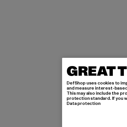
GREAT T
DefShop uses cookies to imp
and measure interest-based c
This may also include the pr
protection standard. If you w
Data protection