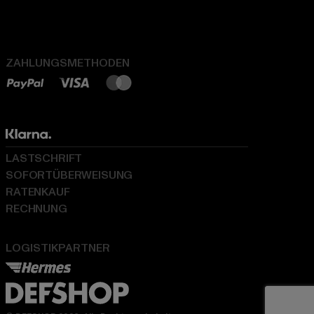
ZAHLUNGSMETHODEN
LASTSCHRIFT
SOFORTÜBERWEISUNG
RATENKAUF
RECHNUNG
LOGISTIKPARTNER