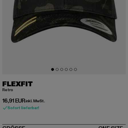
FLEXFIT
Retro
Derzeitiger Preis: 16,91 EUR
16,91 EUR
inkl. MwSt.
Sofort lieferbar!