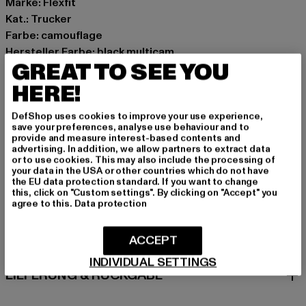
Marke: Flexfit
Kat.: Trucker
Farbe: camouflage
Hersteller Farbe: black multicam
GREAT TO SEE YOU
Materialzusammensetzung: 100% Polyester, 98%
Baumwolle, 2% Elasthan
HERE!
Art.Nr: 6606MC-01489
DefShop uses cookies to improve your use experience,
save your preferences, analyse use behaviour and to
Hersteller: TB International GmbH |
info@tbint.de
provide and measure interest-based contents and
advertising. In addition, we allow partners to extract data
Dr.-Robert-Murjahn-Straße 7 | 64372 Ober-Ramstadt |
or to use cookies. This may also include the processing of
DE
your data in the USA or other countries which do not have
the EU data protection standard. If you want to change
this, click on "Custom settings". By clicking on "Accept" you
agree to this.
Data protection
GRÖSSE & PASSFORM
ACCEPT
PFLEGEHINWEISE
INDIVIDUAL SETTINGS
LIEFERUNG & RÜCKGABE