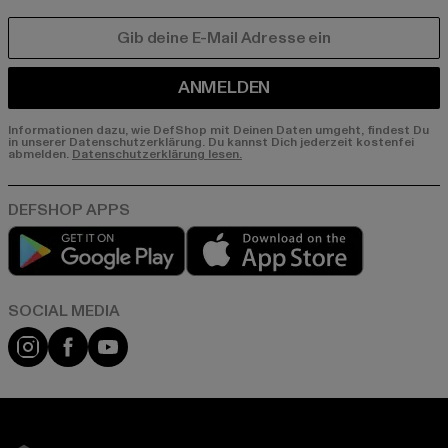
E-MAIL
ANMELDEN
Informationen dazu, wie DefShop mit Deinen Daten umgeht, findest Du
in unserer Datenschutzerklärung. Du kannst Dich jederzeit kostenfei
abmelden.
Datenschutzerklärung lesen.
Play market
App store
Instagram
Facebook
YouTube