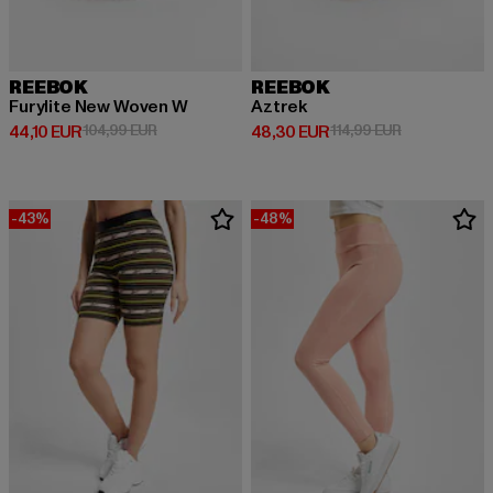
REEBOK
REEBOK
Furylite New Woven W
Aztrek
Derzeitiger Preis: 44,10 EUR
Aktionspreis: 104,99 EUR
Derzeitiger Preis: 48,30 EUR
Aktionspreis:
44,10 EUR
104,99 EUR
48,30 EUR
114,99 EUR
-43%
-48%