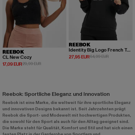
REEBOK
Identity Big Logo French Terry
REEBOK
Derzeitiger Preis: 27,95 EUR
Aktionspreis:
27,95 EUR
64,99 EUR
CL New Cozy
Derzeitiger Preis: 17,09 EUR
Aktionspreis: 29,99 EUR
17,09 EUR
29,99 EUR
Reebok: Sportliche Eleganz und Innovation
Reebok ist eine Marke, die weltweit für ihre sportliche Eleganz
und innovativen Designs bekannt ist. Seit Jahrzehnten prägt
Reebok die Sport- und Modewelt mit hochwertigen Produkten,
die sowohl für den Sport als auch für den Alltag geeignet sind.
Die Marke steht für Qualität, Komfort und Stil und hat sich einen
festen Platz in der Garderobe von Sportlern und