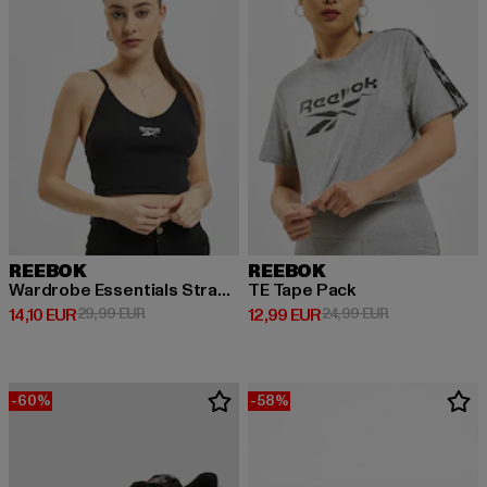
REEBOK
REEBOK
Wardrobe Essentials Strappy Rib
TE Tape Pack
Derzeitiger Preis: 14,10 EUR
Aktionspreis: 29,99 EUR
Derzeitiger Preis: 12,99 EUR
Aktionspreis: 
14,10 EUR
29,99 EUR
12,99 EUR
24,99 EUR
-60%
-58%