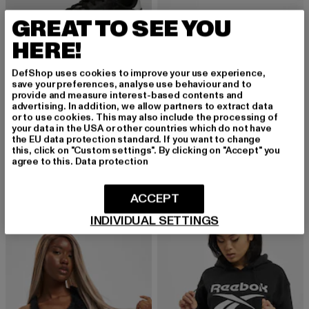
GREAT TO SEE YOU
HERE!
DefShop uses cookies to improve your use experience,
save your preferences, analyse use behaviour and to
provide and measure interest-based contents and
advertising. In addition, we allow partners to extract data
or to use cookies. This may also include the processing of
your data in the USA or other countries which do not have
REEBOK
REEBOK
the EU data protection standard. If you want to change
Club C Revenge Vintra
Club C 85 Zip W
this, click on "Custom settings". By clicking on "Accept" you
agree to this.
Data protection
Derzeitiger Preis: 56,80 EUR
Aktionspreis: 141,99 EUR
Derzeitiger Preis: 52,50 EUR
Aktionspreis:
56,80 EUR
141,99 EUR
52,50 EUR
124,99 EUR
ACCEPT
INDIVIDUAL SETTINGS
-43%
-57%