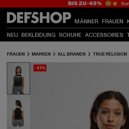
BIS ZU -65%
😲💥 Sum
MÄNNER
FRAUEN
NEU
BEKLEIDUNG
SCHUHE
ACCESSOIRES
FRAUEN
MARKEN
ALL BRANDS
TRUE RELIGION
-41%