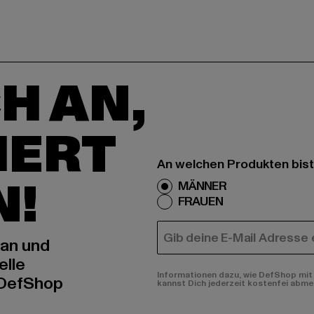
H AN,
IERT
An welchen Produkten bist
N!
MÄNNER
FRAUEN
E-MAIL
 an und
elle
Informationen dazu, wie DefShop mit 
 DefShop
kannst Dich jederzeit kostenfei abme