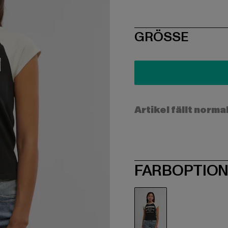
SIZE
GRÖSSE
Artikel fällt norma
FARBOPTIO