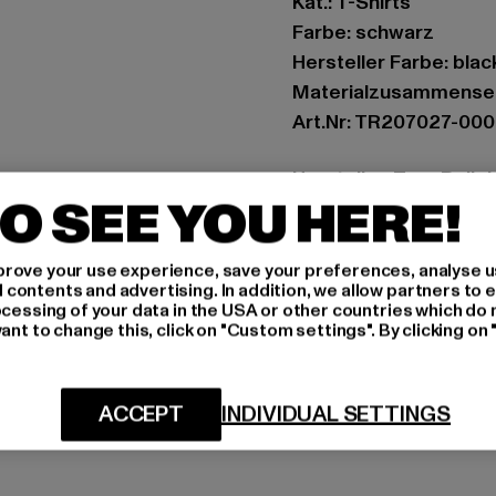
Kat.: T-Shirts
Farbe: schwarz
Hersteller Farbe: blac
Materialzusammenset
Art.Nr: TR207027-00
Hersteller: True Rel
O SEE YOU HERE!
vertrieb@unifafashio
Großenbaumer Weg 11 
rove your use experience, save your preferences, analyse u
ontents and advertising. In addition, we allow partners to e
GRÖSSE 
ocessing of your data in the USA or other countries which do 
ant to change this, click on "Custom settings". By clicking on 
PFLEGEHINWE
LIEFERUNG &
ACCEPT
INDIVIDUAL SETTINGS