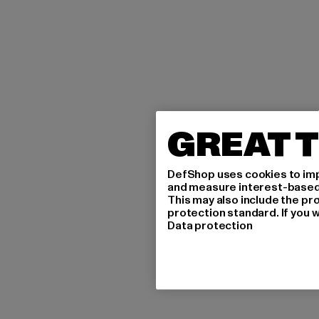
GREAT T
DefShop uses cookies to imp
and measure interest-based c
This may also include the pr
protection standard. If you w
Data protection