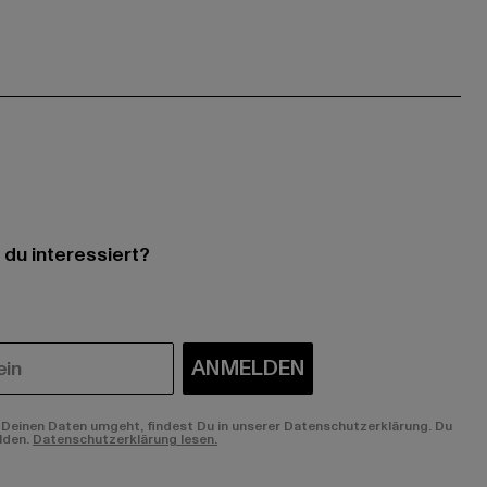
 du interessiert?
ANMELDEN
Deinen Daten umgeht, findest Du in unserer Datenschutzerklärung. Du
lden.
Datenschutzerklärung lesen.