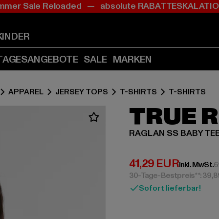
mer Sale Reloaded — absolute RABATTESKALAT
Zum
Zum
Inhalt
Fußzeile
springen
springen
KINDER
(Enter
(Enter
drücken)
drücken)
TAGESANGEBOTE
SALE
MARKEN
APPAREL
JERSEY TOPS
T-SHIRTS
T-SHIRTS
TRUE R
RAGLAN SS BABY TE
Derzeitiger Preis:
41,29 EUR
inkl. MwSt.
6
30-Tage-Bestpreis**: 39,
Sofort lieferbar!