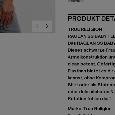
schwarz
PRODUKT DET
TRUE RELIGION
RAGLAN SS BABY TE
Das RAGLAN SS BABY TE
Dieses schwarze Fraue
Ärmelkonstruktion und
clean betont. Gefert
Elasthan bietet es dir
kannst, ohne Komprom
Shirt oder als Stateme
oder dein nächstes Nig
Rotation fehlen darf.
Marke: True Religion