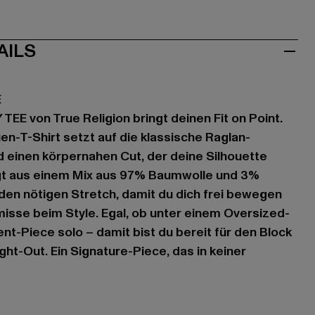
AILS
E
E von True Religion bringt deinen Fit on Point.
n-T-Shirt setzt auf die klassische Raglan-
 einen körpernahen Cut, der deine Silhouette
igt aus einem Mix aus 97% Baumwolle und 3%
 den nötigen Stretch, damit du dich frei bewegen
isse beim Style. Egal, ob unter einem Oversized-
nt-Piece solo – damit bist du bereit für den Block
ht-Out. Ein Signature-Piece, das in keiner