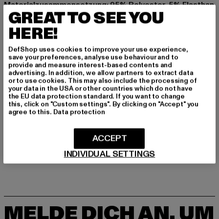
Materialzusammensetzung: 95% Polyester, 5% Elasthan
GREAT TO SEE YOU
Art.Nr: 940023-02374
HERE!
Hersteller: Punch GmbH |
info@punch-gmbh.de
DefShop uses cookies to improve your use experience,
Im Taubental 15a | 41468 Neuss | DE
save your preferences, analyse use behaviour and to
provide and measure interest-based contents and
advertising. In addition, we allow partners to extract data
or to use cookies. This may also include the processing of
GRÖSSE & PASSFORM
your data in the USA or other countries which do not have
the EU data protection standard. If you want to change
this, click on "Custom settings". By clicking on "Accept" you
PFLEGEHINWEISE
agree to this.
Data protection
LIEFERUNG & RÜCKGABE
ACCEPT
INDIVIDUAL SETTINGS
MELDE DICH AN, UM