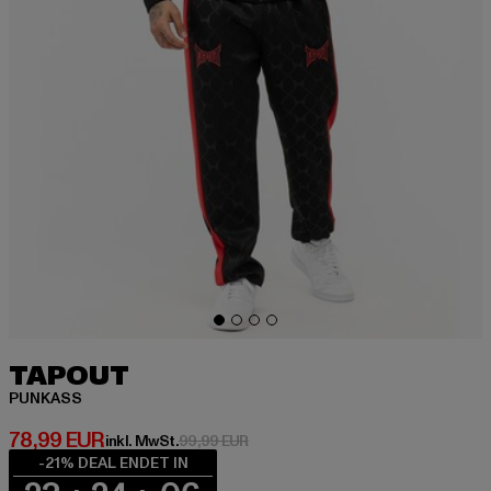
TAPOUT
PUNKASS
Derzeitiger Preis: 78,99 EUR
78,99 EUR
Aktionspreis: 99,99 EUR
inkl. MwSt.
99,99 EUR
-21% DEAL ENDET IN