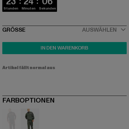
23
24
06
Stunden
Minuten
Sekunden
SIZE
GRÖSSE
AUSWÄHLEN
IN DEN WARENKORB
Artikel fällt normal aus
FARBOPTIONEN