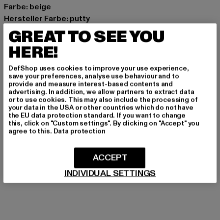
Farbe: beige
Hersteller Farbe: putty
Materialzusammensetzung: 97% Baumwolle, 3%
GREAT TO SEE YOU
Elasthan
HERE!
Art.Nr: 535083-07020
DefShop uses cookies to improve your use experience,
save your preferences, analyse use behaviour and to
Hersteller: PUMA Europe GmbH |
service@puma.com
provide and measure interest-based contents and
PUMA Way 1 | 91074 Herzogenaurach | DE
advertising. In addition, we allow partners to extract data
or to use cookies. This may also include the processing of
your data in the USA or other countries which do not have
the EU data protection standard. If you want to change
GRÖSSE & PASSFORM
this, click on "Custom settings". By clicking on "Accept" you
agree to this.
Data protection
PFLEGEHINWEISE
ACCEPT
LIEFERUNG & RÜCKGABE
INDIVIDUAL SETTINGS