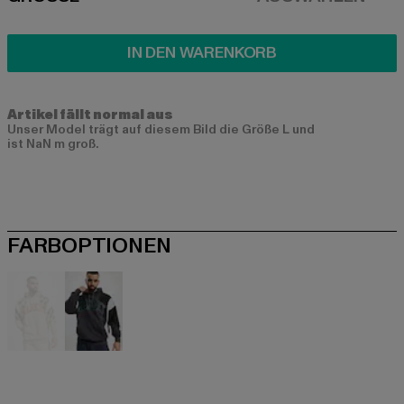
SIZE
IN DEN WARENKORB
Artikel fällt normal aus
Unser Model trägt auf diesem Bild die Größe L und
ist NaN m groß.
FARBOPTIONEN
beige
schwarz