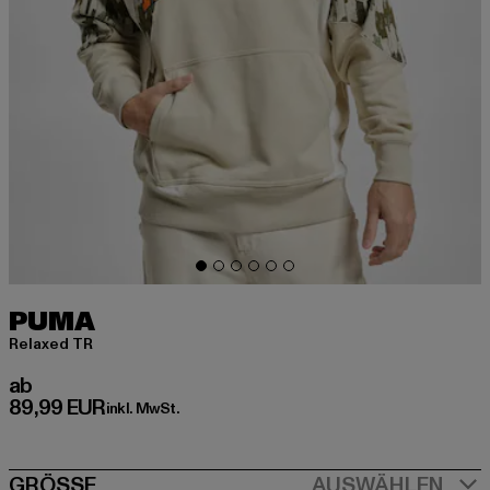
PUMA
Relaxed TR
Derzeitiger Preis: ab 89,99 EUR
ab
89,99 EUR
inkl. MwSt.
GRÖSSE
AUSWÄHLEN