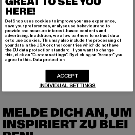
GREAT TO SEE YOU
Art.Nr: 374915-07511
HERE!
Hersteller: PUMA Europe GmbH |
service@puma.com
DefShop uses cookies to improve your use experience,
save your preferences, analyse use behaviour and to
PUMA Way 1 | 91074 Herzogenaurach | DE
provide and measure interest-based contents and
advertising. In addition, we allow partners to extract data
or to use cookies. This may also include the processing of
your data in the USA or other countries which do not have
GRÖSSE & PASSFORM
the EU data protection standard. If you want to change
this, click on "Custom settings". By clicking on "Accept" you
LIEFERUNG & RÜCKGABE
agree to this.
Data protection
ACCEPT
INDIVIDUAL SETTINGS
MELDE DICH AN, UM
INSPIRIERT ZU BLEI