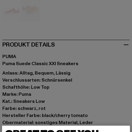
rot
gelb
PRODUKT DETAILS
PUMA
Puma Suede Classic XXI Sneakers
Anlass: Alltag, Bequem, Lässig
Verschlussarten: Schnürsenkel
Schafthöhe: Low Top
Marke: Puma
Kat.: Sneakers Low
Farbe: schwarz, rot
Hersteller Farbe: black/cherry tomato
Obermaterial: sonstiges Material, Leder
Innenfutter: Textil