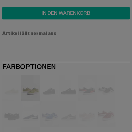
IN DEN WARENKORB
Artikel fällt normal aus
FARBOPTIONEN
beige
beige
schwarz
schwarz
schwarz
schwarz
schwarz
blau
blau
grau
pink
rot