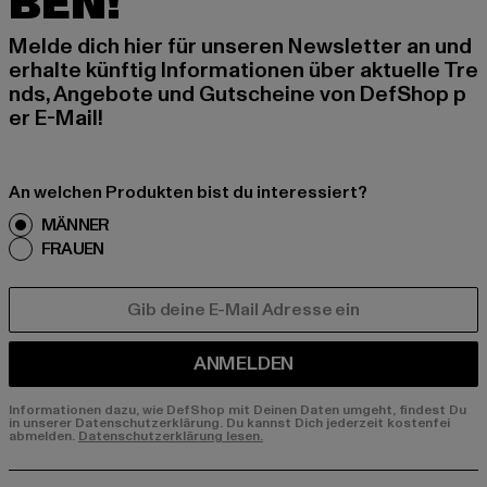
BEN!
Melde dich hier für unseren Newsletter an und
erhalte künftig Informationen über aktuelle Tre
nds, Angebote und Gutscheine von DefShop p
er E-Mail!
An welchen Produkten bist du interessiert?
MÄNNER
FRAUEN
E-MAIL
ANMELDEN
Informationen dazu, wie DefShop mit Deinen Daten umgeht, findest Du
in unserer Datenschutzerklärung. Du kannst Dich jederzeit kostenfei
abmelden.
Datenschutzerklärung lesen.