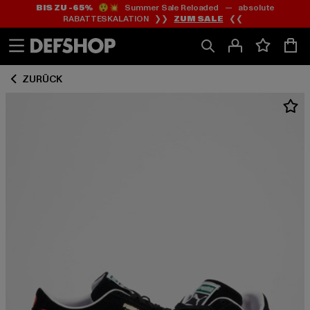
BIS ZU -65%
😲💥 Summer Sale Reloaded — absolute
Zum
Zum
RABATTESKALATION ❯❯
ZUM SALE
❮❮
Inhalt
Fußzeile
springen
springen
ZURÜCK