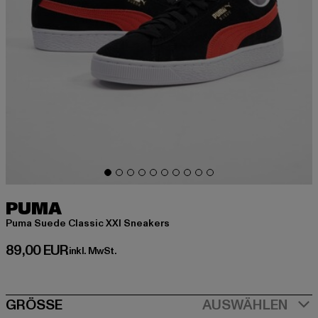
PUMA
Puma Suede Classic XXI Sneakers
Derzeitiger Preis: 89,00 EUR
89,00 EUR
inkl. MwSt.
SIZE
GRÖSSE
AUSWÄHLEN