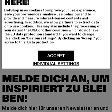
HERE!
DefShop uses cookies to improve your use experience,
GRÖSSE & PASSFORM
save your preferences, analyse use behaviour and to
provide and measure interest-based contents and
advertising. In addition, we allow partners to extract data
PFLEGEHINWEISE
or to use cookies. This may also include the processing of
your data in the USA or other countries which do not have
the EU data protection standard. If you want to change
LIEFERUNG & RÜCKGABE
this, click on "Custom settings". By clicking on "Accept" you
agree to this.
Data protection
ACCEPT
INDIVIDUAL SETTINGS
MELDE DICH AN, UM
INSPIRIERT ZU BLEI
BEN!
Melde dich hier für unseren Newsletter an und