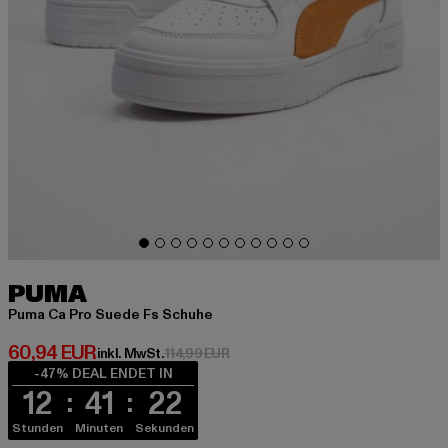
PUMA
Puma Ca Pro Suede Fs Schuhe
Derzeitiger Preis: 60,94 EUR
60,94 EUR
Aktionspreis: 114,99 EUR
inkl. MwSt.
114,99 EUR
-47% DEAL ENDET IN
12
41
21
Stunden
Minuten
Sekunden