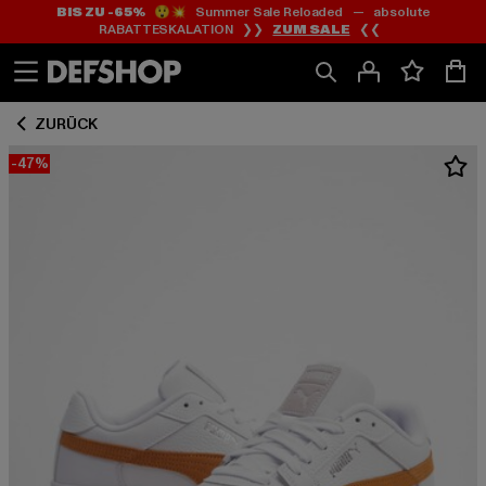
BIS ZU -65%
😲💥 Summer Sale Reloaded — absolute
Zum
Zum
RABATTESKALATION ❯❯
ZUM SALE
❮❮
Inhalt
Fußzeile
springen
springen
ZURÜCK
-47%