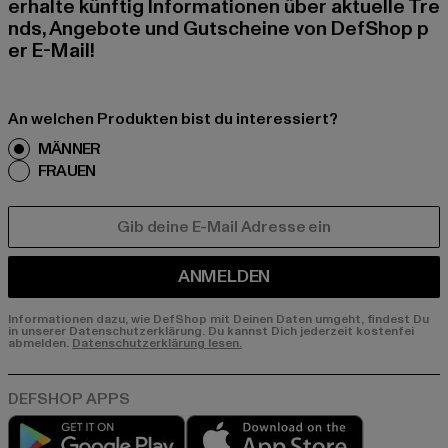
erhalte künftig Informationen über aktuelle Tre
nds, Angebote und Gutscheine von DefShop p
er E-Mail!
An welchen Produkten bist du interessiert?
MÄNNER
FRAUEN
E-MAIL
ANMELDEN
Informationen dazu, wie DefShop mit Deinen Daten umgeht, findest Du
in unserer Datenschutzerklärung. Du kannst Dich jederzeit kostenfei
abmelden.
Datenschutzerklärung lesen.
Play market
App store