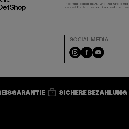
Informationen dazu, wie DefShop mit 
 DefShop
kannst Dich jederzeit kostenfei abme
e
Instagram
Facebook
YouTube
REISGARANTIE
SICHERE BEZAHLUNG