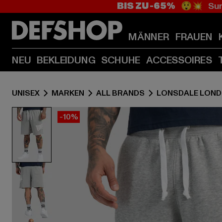
BIS ZU -65%
😲💥 Sum
MÄNNER
FRAUEN
NEU
BEKLEIDUNG
SCHUHE
ACCESSOIRES
UNISEX
MARKEN
ALL BRANDS
LONSDALE LON
-10%