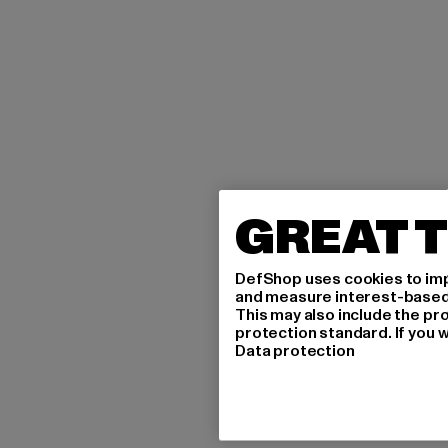
GREAT T
DefShop uses cookies to imp
and measure interest-based c
This may also include the pr
protection standard. If you w
Data protection