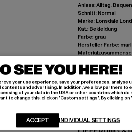
Anlass: Alltag, Bequem,
Schnitt: Normal
Marke: Lonsdale Lon
Kat.: Bekleidung
Farbe: grau
Hersteller Farbe: marl
Materialzusammense
Art.Nr: 114084-16194
O SEE YOU HERE!
Hersteller: Punch Gm
rove your use experience, save your preferences, analyse u
Im Taubental 15a | 41
ontents and advertising. In addition, we allow partners to e
ocessing of your data in the USA or other countries which do 
ant to change this, click on "Custom settings". By clicking on 
GRÖSSE 
PFLEGEHINWE
ACCEPT
INDIVIDUAL SETTINGS
LIEFERUNG &