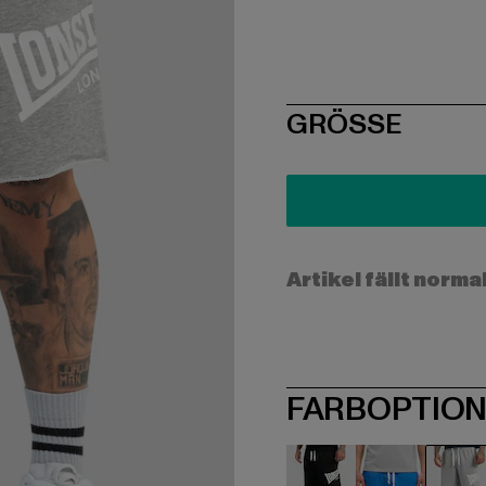
SIZE
GRÖSSE
Artikel fällt norma
FARBOPTIO