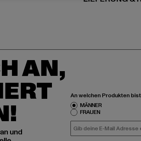
H AN,
IERT
An welchen Produkten bist
N!
MÄNNER
FRAUEN
E-MAIL
 an und
elle