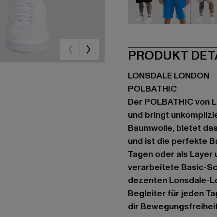
schwarz
blau
gr
PRODUKT DET
LONSDALE LONDON
POLBATHIC
Der POLBATHIC von Lo
und bringt unkomplizie
Baumwolle, bietet da
und ist die perfekte B
Tagen oder als Layer 
verarbeitete Basic-Sc
dezenten Lonsdale-Lo
Begleiter für jeden T
dir Bewegungsfreiheit