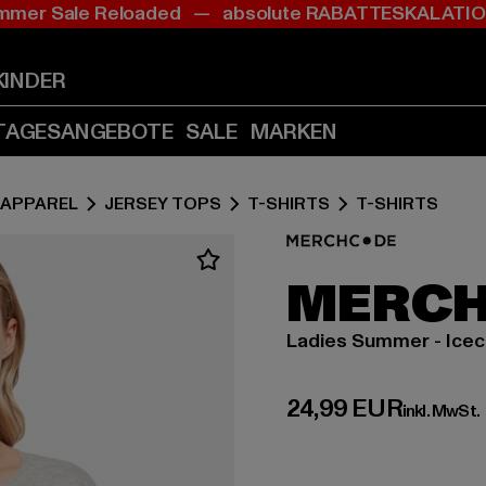
mer Sale Reloaded — absolute RABATTESKALAT
Zum
Zum
Inhalt
Fußzeile
springen
springen
KINDER
(Enter
(Enter
drücken)
drücken)
TAGESANGEBOTE
SALE
MARKEN
APPAREL
JERSEY TOPS
T-SHIRTS
T-SHIRTS
MERC
Ladies Summer - Ice
Derzeitiger Preis:
24,99 EUR
inkl. MwSt.