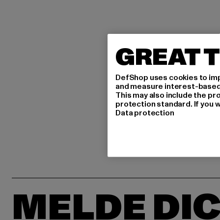
GREAT T
DefShop uses cookies to imp
and measure interest-based c
This may also include the pr
protection standard. If you w
Data protection
MELDE DIC