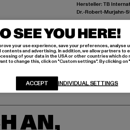
Hersteller: TB Intern
Dr.-Robert-Murjahn-S
O SEE YOU HERE!
GRÖSSE 
PFLEGEHINWE
rove your use experience, save your preferences, analyse u
ontents and advertising. In addition, we allow partners to e
ocessing of your data in the USA or other countries which do 
LIEFERUNG &
ant to change this, click on "Custom settings". By clicking on 
ACCEPT
INDIVIDUAL SETTINGS
H AN,