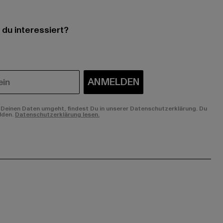
 du interessiert?
ANMELDEN
Deinen Daten umgeht, findest Du in unserer Datenschutzerklärung. Du
lden.
Datenschutzerklärung lesen.