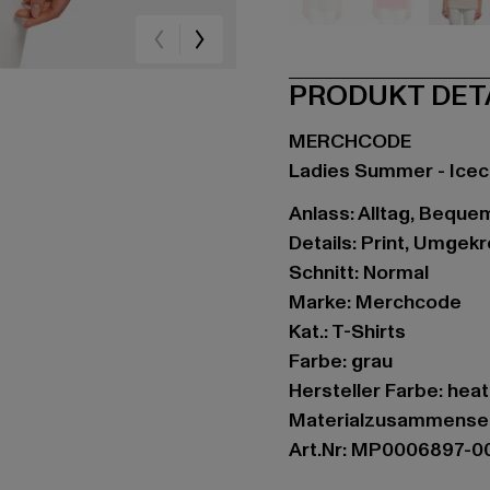
grau
pink
ro
PRODUKT DET
MERCHCODE
Ladies Summer - Ice
Anlass: Alltag, Bequem,
Details: Print, Umge
Schnitt: Normal
Marke: Merchcode
Kat.: T-Shirts
Farbe: grau
Hersteller Farbe: hea
Materialzusammense
Art.Nr: MP0006897-0