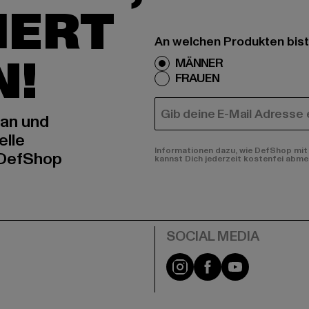
IERT
An welchen Produkten bist
N!
MÄNNER
FRAUEN
E-MAIL
 an und
elle
Informationen dazu, wie DefShop mit 
 DefShop
kannst Dich jederzeit kostenfei abme
e
Instagram
Facebook
YouTube