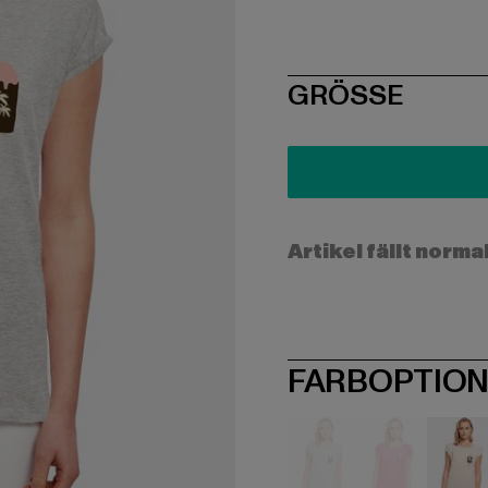
SIZE
GRÖSSE
Artikel fällt norma
FARBOPTIO