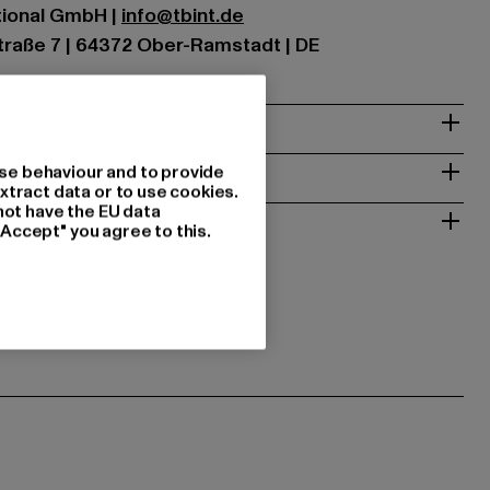
ational GmbH |
info@tbint.de
traße 7 | 64372 Ober-Ramstadt | DE
& PASSFORM
ISE
se behaviour and to provide
xtract data or to use cookies.
not have the EU data
 RÜCKGABE
"Accept" you agree to this.