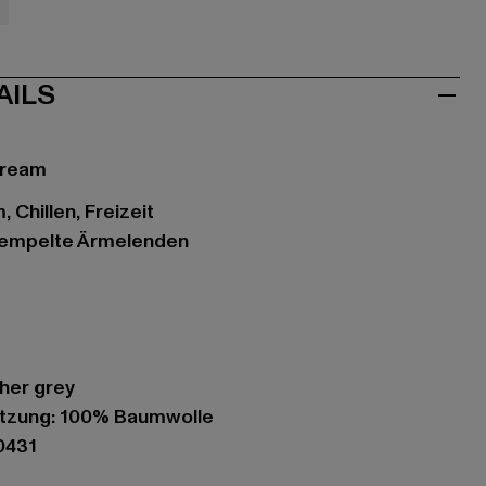
sa
AILS
cream
 Chillen, Freizeit
krempelte Ärmelenden
ther grey
tzung: 100% Baumwolle
0431