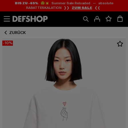
BIS ZU -65%
😲💥 Summer Sale Reloaded — absolute
Zum
Zum
RABATTESKALATION ❯❯
ZUM SALE
❮❮
Inhalt
Fußzeile
springen
springen
ZURÜCK
-10%