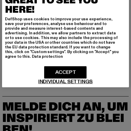
GREAT TO SEE YOU
Dr.-Robert-Murjahn-Straße 7 | 64372 Ober-Ramstadt |
HERE!
DE
DefShop uses cookies to improve your use experience,
save your preferences, analyse use behaviour and to
provide and measure interest-based contents and
GRÖSSE & PASSFORM
advertising. In addition, we allow partners to extract data
or to use cookies. This may also include the processing of
PFLEGEHINWEISE
your data in the USA or other countries which do not have
the EU data protection standard. If you want to change
this, click on "Custom settings". By clicking on "Accept" you
LIEFERUNG & RÜCKGABE
agree to this.
Data protection
ACCEPT
INDIVIDUAL SETTINGS
MELDE DICH AN, UM
INSPIRIERT ZU BLEI
BEN!