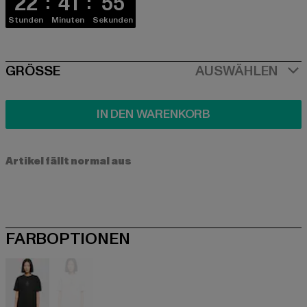
22
41
55
Stunden
Minuten
Sekunden
SIZE
GRÖSSE
AUSWÄHLEN
IN DEN WARENKORB
Artikel fällt normal aus
FARBOPTIONEN