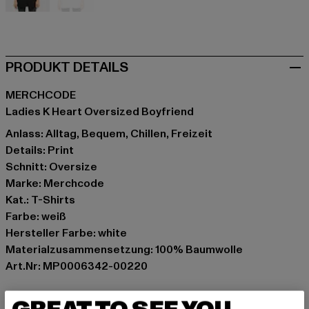
schwarz
weiß
PRODUKT DETAILS
MERCHCODE
Ladies K Heart Oversized Boyfriend
Anlass: Alltag, Bequem, Chillen, Freizeit
Details: Print
Schnitt: Oversize
Marke: Merchcode
Kat.: T-Shirts
Farbe: weiß
Hersteller Farbe: white
Materialzusammensetzung: 100% Baumwolle
Art.Nr: MP0006342-00220
Hersteller: TB International GmbH |
info@tbint.de