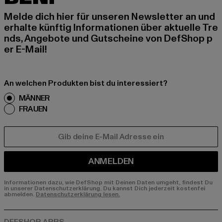
Melde dich hier für unseren Newsletter an und
erhalte künftig Informationen über aktuelle Tre
nds, Angebote und Gutscheine von DefShop p
er E-Mail!
An welchen Produkten bist du interessiert?
MÄNNER
FRAUEN
E-MAIL
ANMELDEN
Informationen dazu, wie DefShop mit Deinen Daten umgeht, findest Du
in unserer Datenschutzerklärung. Du kannst Dich jederzeit kostenfei
abmelden.
Datenschutzerklärung lesen.