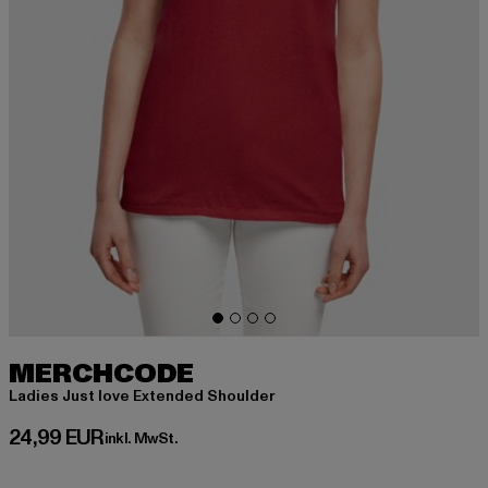
MERCHCODE
Ladies Just love Extended Shoulder
Derzeitiger Preis: 24,99 EUR
24,99 EUR
inkl. MwSt.