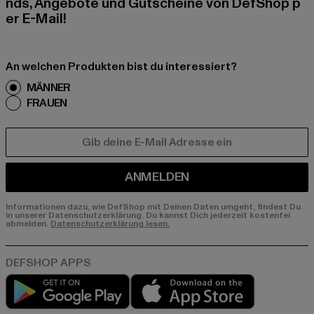
nds, Angebote und Gutscheine von DefShop p
er E-Mail!
An welchen Produkten bist du interessiert?
MÄNNER
FRAUEN
E-MAIL
ANMELDEN
Informationen dazu, wie DefShop mit Deinen Daten umgeht, findest Du
in unserer Datenschutzerklärung. Du kannst Dich jederzeit kostenfei
abmelden.
Datenschutzerklärung lesen.
Play market
App store