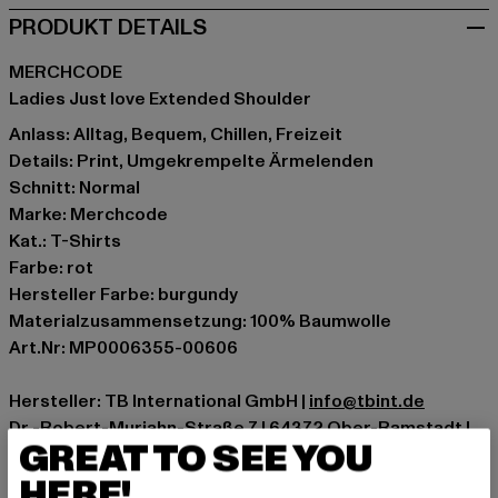
PRODUKT DETAILS
MERCHCODE
Ladies Just love Extended Shoulder
Anlass: Alltag, Bequem, Chillen, Freizeit
Details: Print, Umgekrempelte Ärmelenden
Schnitt: Normal
Marke: Merchcode
Kat.: T-Shirts
Farbe: rot
Hersteller Farbe: burgundy
Materialzusammensetzung: 100% Baumwolle
Art.Nr: MP0006355-00606
Hersteller: TB International GmbH |
info@tbint.de
Dr.-Robert-Murjahn-Straße 7 | 64372 Ober-Ramstadt |
GREAT TO SEE YOU
DE
HERE!