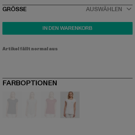
SIZE
GRÖSSE
AUSWÄHLEN
IN DEN WARENKORB
Artikel fällt normal aus
FARBOPTIONEN
blau
grau
rot
weiß