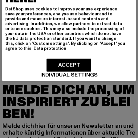
GRÖSSE & PASSFORM
DefShop uses cookies to improve your use experience,
save your preferences, analyse use behaviour and to
provide and measure interest-based contents and
PFLEGEHINWEISE
advertising. In addition, we allow partners to extract data
or to use cookies. This may also include the processing of
your data in the USA or other countries which do not have
LIEFERUNG & RÜCKGABE
the EU data protection standard. If you want to change
this, click on "Custom settings". By clicking on "Accept" you
agree to this.
Data protection
ACCEPT
INDIVIDUAL SETTINGS
MELDE DICH AN, UM
INSPIRIERT ZU BLEI
BEN!
Melde dich hier für unseren Newsletter an und
erhalte künftig Informationen über aktuelle Tre