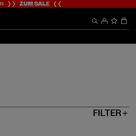
ION ❯❯
ZUM SALE
❮❮
FILTER