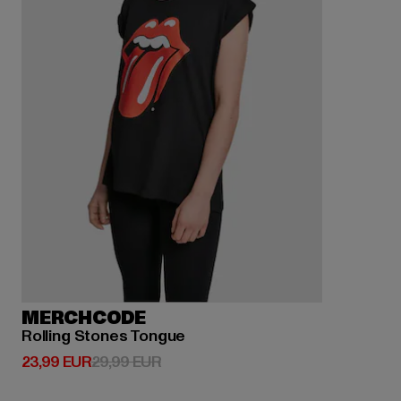
MERCHCODE
Rolling Stones Tongue
Derzeitiger Preis: 23,99 EUR
Aktionspreis: 29,99 EUR
23,99 EUR
29,99 EUR