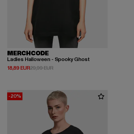
MERCHCODE
Ladies Halloween - Spooky Ghost
Derzeitiger Preis: 18,89 EUR
Aktionspreis: 29,99 EUR
18,89 EUR
29,99 EUR
-20%