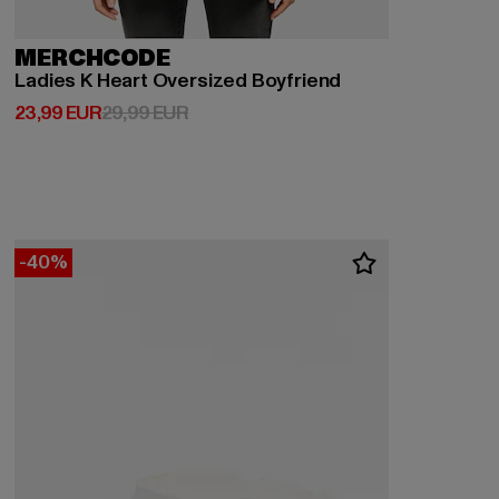
MERCHCODE
Ladies K Heart Oversized Boyfriend
Derzeitiger Preis: 23,99 EUR
Aktionspreis: 29,99 EUR
23,99 EUR
29,99 EUR
-40%