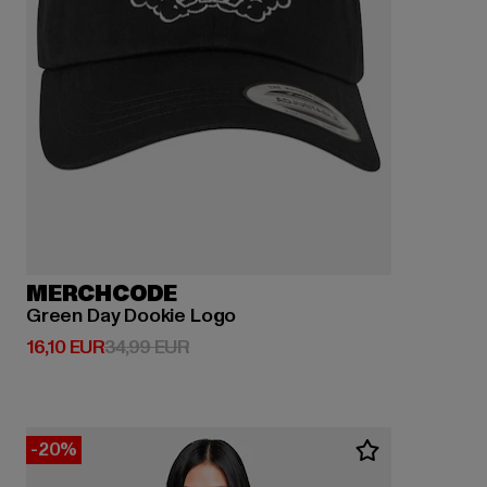
MERCHCODE
Green Day Dookie Logo
Derzeitiger Preis: 16,10 EUR
Aktionspreis: 34,99 EUR
16,10 EUR
34,99 EUR
-20%