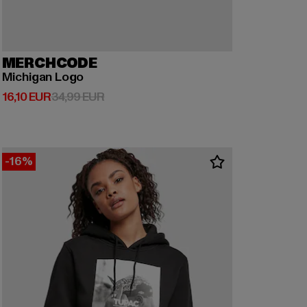
MERCHCODE
Michigan Logo
Derzeitiger Preis: 16,10 EUR
Aktionspreis: 34,99 EUR
16,10 EUR
34,99 EUR
-16%