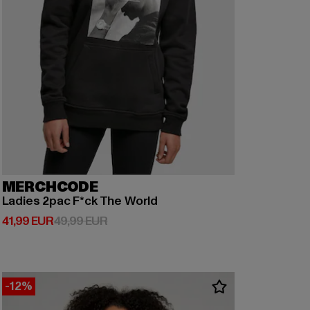
MERCHCODE
Ladies 2pac F*ck The World
Derzeitiger Preis: 41,99 EUR
Aktionspreis: 49,99 EUR
41,99 EUR
49,99 EUR
-12%