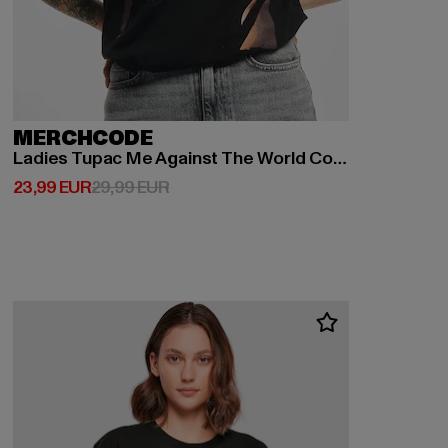
MERCHCODE
Ladies Tupac Me Against The World Cover
Derzeitiger Preis: 23,99 EUR
Aktionspreis: 29,99 EUR
23,99 EUR
29,99 EUR