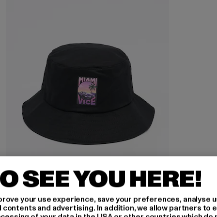
O SEE YOU HERE!
MERCHCODE
rove your use experience, save your preferences, analyse u
Miami Vice Print
ontents and advertising. In addition, we allow partners to e
ocessing of your data in the USA or other countries which do 