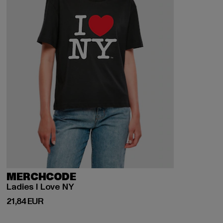
MERCHCODE
Ladies I Love NY
Derzeitiger Preis: 21,84 EUR
21,84 EUR