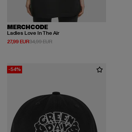
MERCHCODE
Ladies Love In The Air
Derzeitiger Preis: 27,99 EUR
Aktionspreis: 34,99 EUR
27,99 EUR
34,99 EUR
-54%