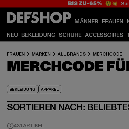
BIS ZU -65%
😲💥 Sum
MÄNNER
FRAUEN
NEU
BEKLEIDUNG
SCHUHE
ACCESSOIRES
FRAUEN
MARKEN
ALL BRANDS
MERCHCODE
MERCHCODE FÜ
BEKLEIDUNG
APPAREL
SORTIEREN NACH:
BELIEBTE
431 ARTIKEL