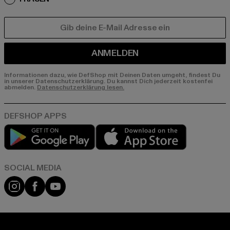
E-MAIL
ANMELDEN
Informationen dazu, wie DefShop mit Deinen Daten umgeht, findest Du
in unserer Datenschutzerklärung. Du kannst Dich jederzeit kostenfei
abmelden.
Datenschutzerklärung lesen.
Play market
App store
Instagram
Facebook
YouTube