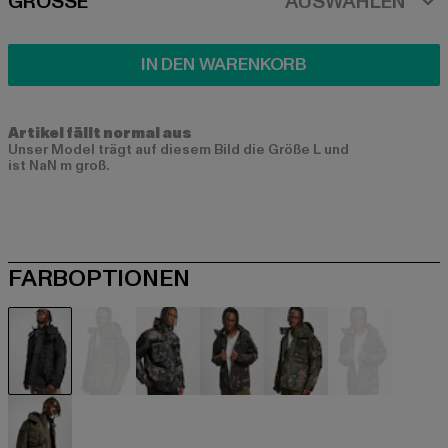
SIZE
GRÖSSE
AUSWÄHLEN
IN DEN WARENKORB
Artikel fällt normal aus
Unser Model trägt auf diesem Bild die Größe L und
ist NaN m groß.
FARBOPTIONEN
schwarz
camouflage
camouflage
camouflage
camouflage
camouflag