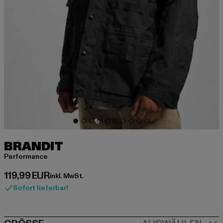
BRANDIT
Performance
Derzeitiger Preis: 119,99 EUR
119,99 EUR
inkl. MwSt.
Sofort lieferbar!