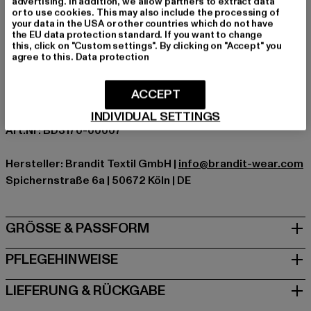
advertising. In addition, we allow partners to extract data
or to use cookies. This may also include the processing of
Verschlussarten: Reißverschluss
your data in the USA or other countries which do not have
Marke: Brandit
the EU data protection standard. If you want to change
this, click on "Custom settings". By clicking on "Accept" you
Kat.: Winterjacken
agree to this.
Data protection
Farbe: schwarz
Hersteller Farbe: black
ACCEPT
Materialzusammensetzung: 100% Nylon, 80%
Elastodien, 20% Polyester
INDIVIDUAL SETTINGS
Art.Nr: BD3170-00007
Hersteller: Brandit Textil GmbH |
info@brandit-wear.com
Spichernstraße 6a | 50672 Köln | DE
GRÖSSE & PASSFORM
PFLEGEHINWEISE
LIEFERUNG & RÜCKGABE