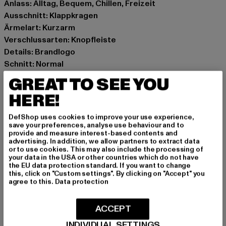
Anlass: Alltag, Bequem, Chillen, Freizeit
Ausschnitt: Klappkragen
Ärmelart: Kurzarm
Verschlussarten: Knopfleiste
Details: Brandlogo
Schnitt: Normal
Marke: PEQUS
GREAT TO SEE YOU
Kat.: Hemden
HERE!
Farbe: beige
Hersteller Farbe: white sand
DefShop uses cookies to improve your use experience,
Materialzusammensetzung: 100% Leinen
save your preferences, analyse use behaviour and to
provide and measure interest-based contents and
Art.Nr: 60350062-10122
advertising. In addition, we allow partners to extract data
or to use cookies. This may also include the processing of
your data in the USA or other countries which do not have
Hersteller: Urban Styles Agency GmbH & Co. KG |
the EU data protection standard. If you want to change
agentur@urbanstylesagency.com
this, click on "Custom settings". By clicking on "Accept" you
agree to this.
Data protection
Schanzenstraße 41 | 51063 Köln | DE
ACCEPT
GRÖSSE & PASSFORM
INDIVIDUAL SETTINGS