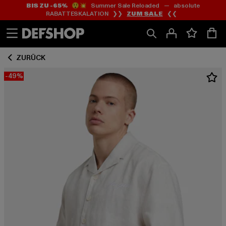
BIS ZU -65%
😲💥 Summer Sale Reloaded — absolute
Zum
Zum
RABATTESKALATION ❯❯
ZUM SALE
❮❮
Inhalt
Fußzeile
springen
springen
ZURÜCK
-49%