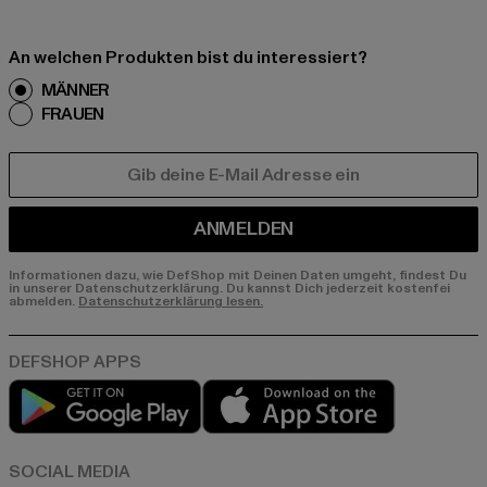
An welchen Produkten bist du interessiert?
MÄNNER
FRAUEN
E-MAIL
ANMELDEN
Informationen dazu, wie DefShop mit Deinen Daten umgeht, findest Du
in unserer Datenschutzerklärung. Du kannst Dich jederzeit kostenfei
abmelden.
Datenschutzerklärung lesen.
Play market
App store