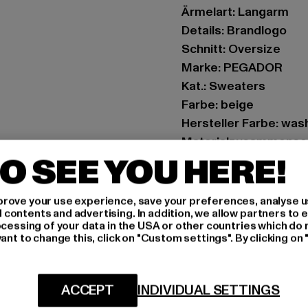
Ärmelart: Langarm
Details: Brandlogo
Schnitt: Oversize
Marke: PEGADOR
Kat.: Sweaters
Farbe: beige
Hersteller Farbe: was
Materialzusammenset
O SEE YOU HERE!
Art.Nr: PGDR4272-10
Hersteller: Pegador 
rove your use experience, save your preferences, analyse u
ontents and advertising. In addition, we allow partners to e
Hollefeldstraße 16 | 
ocessing of your data in the USA or other countries which do 
ant to change this, click on "Custom settings". By clicking on 
GRÖSSE 
ACCEPT
INDIVIDUAL SETTINGS
PFLEGEHINWE