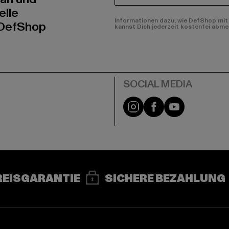
elle
Informationen dazu, wie DefShop mit 
 DefShop
kannst Dich jederzeit kostenfei abme
e
Instagram
Facebook
YouTube
REISGARANTIE
SICHERE BEZAHLUNG