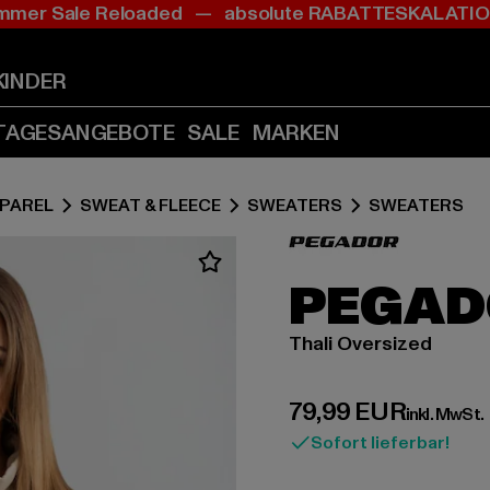
mer Sale Reloaded — absolute RABATTESKALAT
Zum
Zum
Inhalt
Fußzeile
springen
springen
KINDER
(Enter
(Enter
drücken)
drücken)
TAGESANGEBOTE
SALE
MARKEN
PAREL
SWEAT & FLEECE
SWEATERS
SWEATERS
PEGAD
Thali Oversized
Derzeitiger Preis:
79,99 EUR
inkl. MwSt.
Sofort lieferbar!