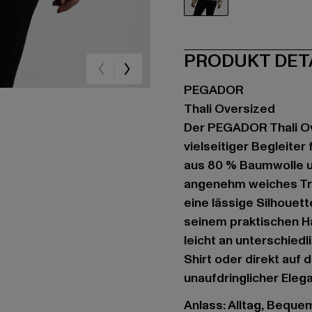
beige
PRODUKT DET
PEGADOR
Thali Oversized
Der PEGADOR Thali Ove
vielseitiger Begleite
aus 80 % Baumwolle un
angenehm weiches Tra
eine lässige Silhouet
seinem praktischen Ha
leicht an unterschied
Shirt oder direkt auf 
unaufdringlicher Ele
Anlass: Alltag, Bequem,