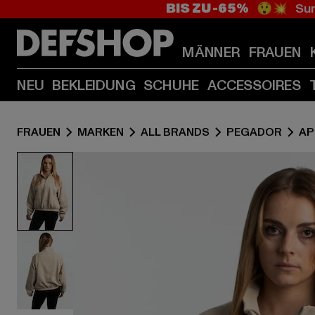
BIS ZU -65%
😲💥 Sum
MÄNNER
FRAUEN
NEU
BEKLEIDUNG
SCHUHE
ACCESSOIRES
FRAUEN
MARKEN
ALL BRANDS
PEGADOR
AP