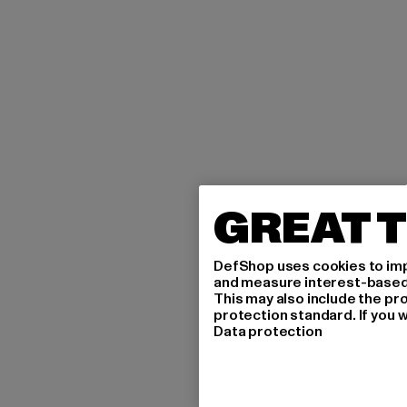
GREAT T
DefShop uses cookies to imp
and measure interest-based c
This may also include the pr
protection standard. If you w
Data protection