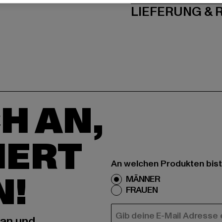
LIEFERUNG &
H AN,
IERT
An welchen Produkten bist
N!
MÄNNER
FRAUEN
E-MAIL
 an und