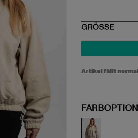
SIZE
GRÖSSE
Artikel fällt norma
FARBOPTIO