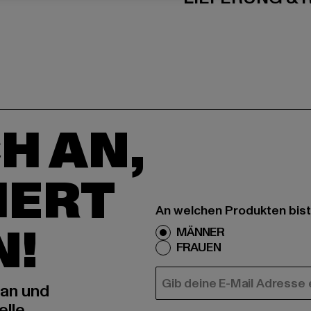
H AN,
IERT
An welchen Produkten bist
N!
MÄNNER
FRAUEN
E-MAIL
 an und
elle