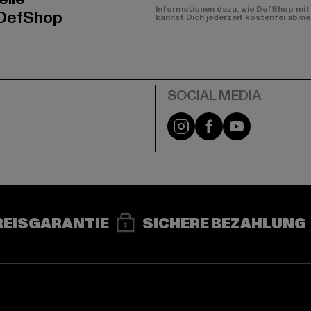
Informationen dazu, wie DefShop mit 
 DefShop
kannst Dich jederzeit kostenfei abme
e
Instagram
Facebook
YouTube
REISGARANTIE
SICHERE BEZAHLUNG