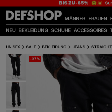
BIS ZU -65%
😲💥 Sum
MÄNNER
FRAUEN
NEU
BEKLEIDUNG
SCHUHE
ACCESSOIRES
UNISEX
SALE
BEKLEIDUNG
JEANS
STRAIGHT 
-37%