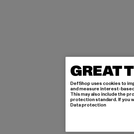
GREAT T
DefShop uses cookies to imp
and measure interest-based c
This may also include the pr
protection standard. If you w
Data protection