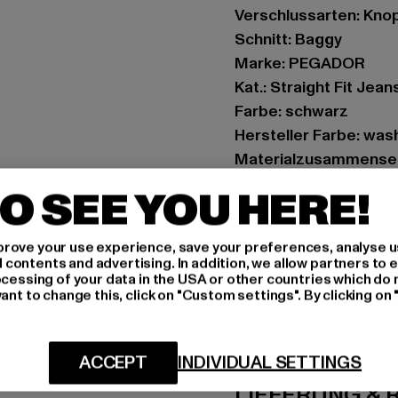
Verschlussarten: Knop
Schnitt: Baggy
Marke: PEGADOR
Kat.: Straight Fit Jean
Farbe: schwarz
Hersteller Farbe: was
Materialzusammense
Art.Nr: PGDR2775-01
O SEE YOU HERE!
Hersteller: The Mad 
rove your use experience, save your preferences, analyse u
Hollefeldstraße 16 | 
ontents and advertising. In addition, we allow partners to e
ocessing of your data in the USA or other countries which do 
ant to change this, click on "Custom settings". By clicking on 
GRÖSSE 
PFLEGEHINWE
ACCEPT
INDIVIDUAL SETTINGS
LIEFERUNG &