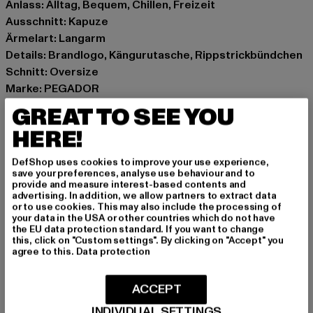
Anlass: Alltag, Bequem, Chillen, Freizeit
Ausschnitt: Kapuze
Ärmelart: Langarm
Details: Brandlogo, Kängurutasche, Rippstrickbündchen
Schnitt: Oversize
Marke: PEGADOR
Kat.: Sweat & Fleece - Hoodies
GREAT TO SEE YOU
Farbe: schwarz
HERE!
Hersteller Farbe: washed black
Materialzusammensetzung: 80% Baumwolle, 20%
DefShop uses cookies to improve your use experience,
Polyester
save your preferences, analyse use behaviour and to
provide and measure interest-based contents and
Art.Nr: PGDR3915-01921
advertising. In addition, we allow partners to extract data
or to use cookies. This may also include the processing of
your data in the USA or other countries which do not have
Hersteller: The Mad Agency GmbH |
the EU data protection standard. If you want to change
info@themad.agency
this, click on "Custom settings". By clicking on "Accept" you
agree to this.
Data protection
Hollefeldstraße 16 | 48282 Emsdetten | DE
ACCEPT
GRÖSSE & PASSFORM
INDIVIDUAL SETTINGS