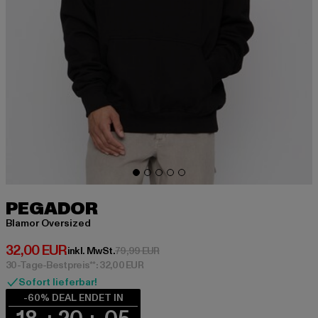
PEGADOR
Blamor Oversized
Derzeitiger Preis: 32,00 EUR
32,00 EUR
Aktionspreis: 79,99 EUR
inkl. MwSt.
79,99 EUR
30-Tage-Bestpreis**: 32,00 EUR
Sofort lieferbar!
-60% DEAL ENDET IN