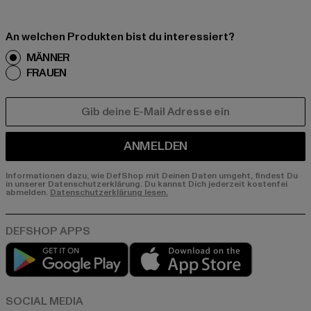
An welchen Produkten bist du interessiert?
MÄNNER
FRAUEN
E-MAIL
ANMELDEN
Informationen dazu, wie DefShop mit Deinen Daten umgeht, findest Du
in unserer Datenschutzerklärung. Du kannst Dich jederzeit kostenfei
abmelden.
Datenschutzerklärung lesen.
Play market
App store