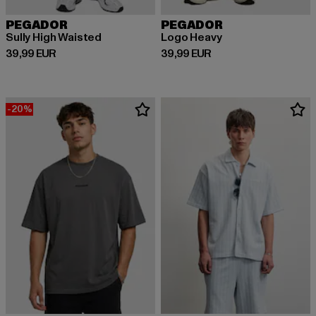
PEGADOR
PEGADOR
Sully High Waisted
Logo Heavy
Derzeitiger Preis: 39,99 EUR
Derzeitiger Preis: 39,99 EUR
39,99 EUR
39,99 EUR
-20%