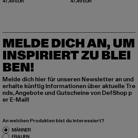
Derzeitiger Preis: 47,49 EUR
Derzeitiger Preis: 47,49 EUR
47,49 EUR
47,49 EUR
MELDE DICH AN, UM
INSPIRIERT ZU BLEI
BEN!
Melde dich hier für unseren Newsletter an und
erhalte künftig Informationen über aktuelle Tre
nds, Angebote und Gutscheine von DefShop p
er E-Mail!
An welchen Produkten bist du interessiert?
MÄNNER
FRAUEN