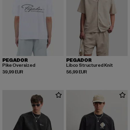
PEGADOR
PEGADOR
Pike Oversized
Libco Structured Knit
Derzeitiger Preis: 39,99 EUR
Derzeitiger Preis: 56,99 EUR
39,99 EUR
56,99 EUR