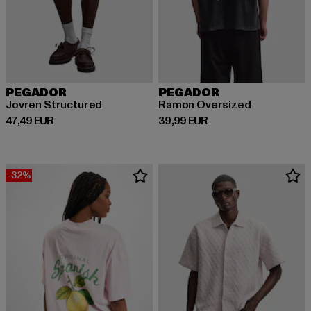
PEGADOR
PEGADOR
Jovren Structured
Ramon Oversized
Derzeitiger Preis: 47,49 EUR
Derzeitiger Preis: 39,99 EUR
47,49 EUR
39,99 EUR
-32%