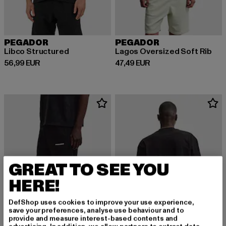
PEGADOR
PEGADOR
Libco Structured
Lagos Oversized Soft Rib
Derzeitiger Preis: 56,99 EUR
Derzeitiger Preis: 47,49 EUR
56,99 EUR
47,49 EUR
GREAT TO SEE YOU
HERE!
DefShop uses cookies to improve your use experience,
save your preferences, analyse use behaviour and to
provide and measure interest-based contents and