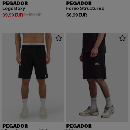
PEGADOR
PEGADOR
Logo Boxy
Forno Structured
Derzeitiger Preis: 39,99 EUR
Aktionspreis: 49,99 EUR
Derzeitiger Preis: 56,99 EUR
39,99 EUR
49,99 EUR
56,99 EUR
PEGADOR
PEGADOR