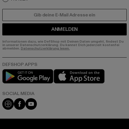
E-MAIL
ANMELDEN
Informationen dazu, wie DefShop mit Deinen Daten umgeht, findest Du
in unserer Datenschutzerklärung. Du kannst Dich jederzeit kostenfei
abmelden.
Datenschutzerklärung lesen.
Play market
App store
Instagram
Facebook
YouTube