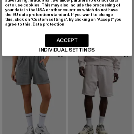
advertising. In addition, we allow partners to extract data
or to use cookies. This may also include the processing of
your data in the USA or other countries which do not have
the EU data protection standard. If you want to change
PEGADOR
PEGADOR
this, click on "Custom settings". By clicking on "Accept" you
Lagos Soft Rib
Pike Oversized
agree to this.
Data protection
Derzeitiger Preis: 47,49 EUR
Derzeitiger Preis: 39,99 EUR
47,49 EUR
39,99 EUR
ACCEPT
INDIVIDUAL SETTINGS