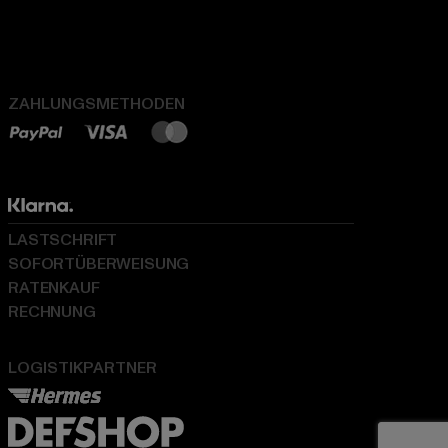
ZAHLUNGSMETHODEN
LASTSCHRIFT
SOFORTÜBERWEISUNG
RATENKAUF
RECHNUNG
LOGISTIKPARTNER