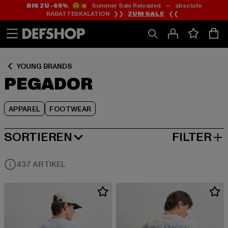
BIS ZU -65%
😲💥 Summer Sale Reloaded — absolute
Zum
Zum
Zum
RABATTESKALATION ❯❯
ZUM SALE
❮❮
Inhalt
Fußzeile
Produktraster
springen
springen
springen
YOUNG BRANDS
PEGADOR
APPAREL
FOOTWEAR
SORTIEREN
FILTER
BELIEBTESTE
437 ARTIKEL