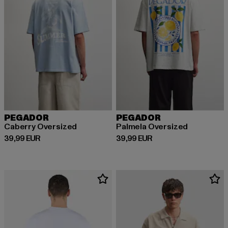
PEGADOR
PEGADOR
Caberry Oversized
Palmela Oversized
Derzeitiger Preis: 39,99 EUR
Derzeitiger Preis: 39,99 EUR
39,99 EUR
39,99 EUR