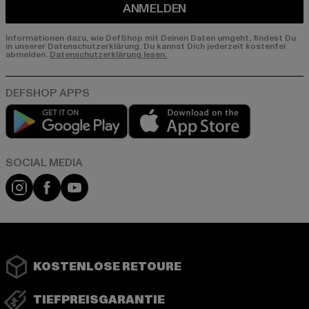
ANMELDEN
Informationen dazu, wie DefShop mit Deinen Daten umgeht, findest Du
in unserer Datenschutzerklärung. Du kannst Dich jederzeit kostenfei
abmelden.
Datenschutzerklärung lesen.
Play market
App store
Instagram
Facebook
YouTube
KOSTENLOSE RETOURE
TIEFPREISGARANTIE