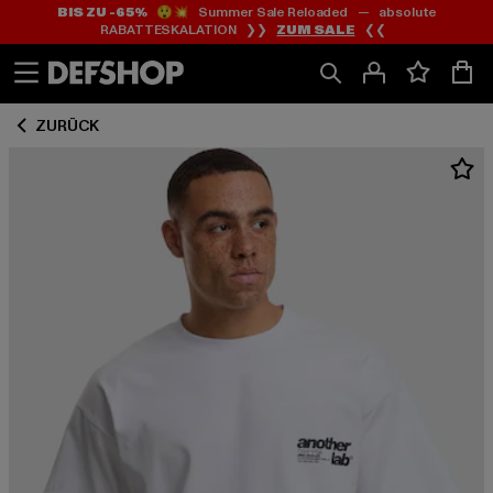
BIS ZU -65%
😲💥 Summer Sale Reloaded — absolute
Zum
Zum
RABATTESKALATION ❯❯
ZUM SALE
❮❮
Inhalt
Fußzeile
springen
springen
ZURÜCK