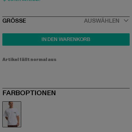
SIZE
GRÖSSE
AUSWÄHLEN
IN DEN WARENKORB
Artikel fällt normal aus
FARBOPTIONEN
weiß