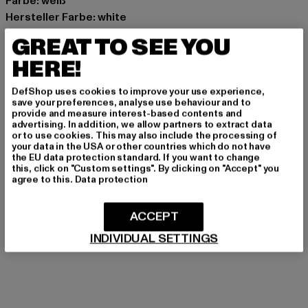
Farbe: weiß
Hersteller Farbe: white
Materialzusammensetzung: 100% Baumwolle
GREAT TO SEE YOU
Art.Nr: PD00008667-00220
HERE!
Hersteller: Urban Styles Agency GmbH & Co. KG |
DefShop uses cookies to improve your use experience,
agentur@urbanstylesagency.com
save your preferences, analyse use behaviour and to
provide and measure interest-based contents and
Schanzenstraße 41 | 51063 Köln | DE
advertising. In addition, we allow partners to extract data
or to use cookies. This may also include the processing of
your data in the USA or other countries which do not have
the EU data protection standard. If you want to change
GRÖSSE & PASSFORM
this, click on "Custom settings". By clicking on "Accept" you
agree to this.
Data protection
PFLEGEHINWEISE
ACCEPT
LIEFERUNG & RÜCKGABE
INDIVIDUAL SETTINGS