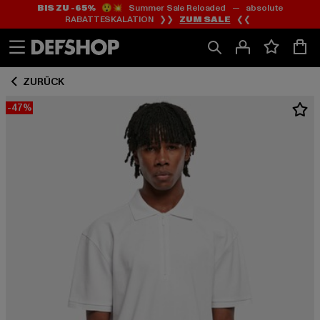
BIS ZU -65%
😲💥 Summer Sale Reloaded — absolute
Zum
Zum
RABATTESKALATION ❯❯
ZUM SALE
❮❮
Inhalt
Fußzeile
springen
springen
ZURÜCK
-47%