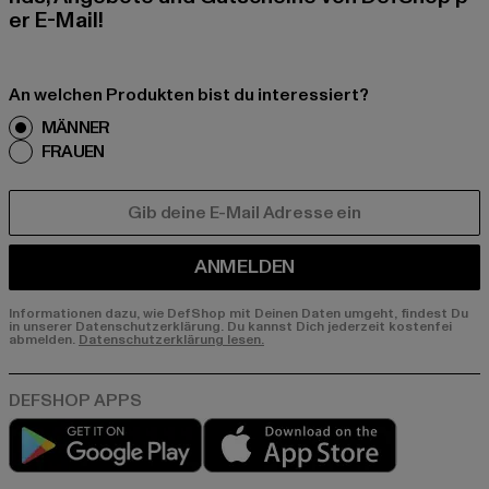
er E-Mail!
An welchen Produkten bist du interessiert?
MÄNNER
FRAUEN
E-MAIL
ANMELDEN
Informationen dazu, wie DefShop mit Deinen Daten umgeht, findest Du
in unserer Datenschutzerklärung. Du kannst Dich jederzeit kostenfei
abmelden.
Datenschutzerklärung lesen.
Play market
App store