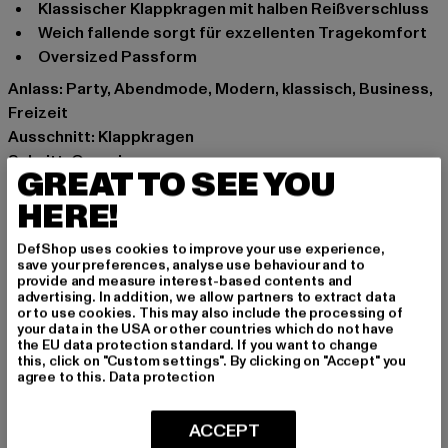
Klassischer Klappkragen mit halben Reißverschluss
Weich fallende sorgt für exzellenten Tragekomfort
Oversized Passform
Anlass: Party, Abendmode, Modern, klassisch, Business,
Freizeit
Ausschnitt: Klappkragen
Schnitt: Oversize
GREAT TO SEE YOU
Marke: Urban Classics
HERE!
Kat.: Poloshirts
Farbe: weiß
DefShop uses cookies to improve your use experience,
Hersteller Farbe: white
save your preferences, analyse use behaviour and to
Materialzusammensetzung: 100% Baumwolle
provide and measure interest-based contents and
advertising. In addition, we allow partners to extract data
Art.Nr: TB6223-00220
or to use cookies. This may also include the processing of
your data in the USA or other countries which do not have
the EU data protection standard. If you want to change
Hersteller: TB International GmbH |
info@tbint.de
this, click on "Custom settings". By clicking on "Accept" you
Dr.-Robert-Murjahn-Straße 7 | 64372 Ober-Ramstadt |
agree to this.
Data protection
DE
ACCEPT