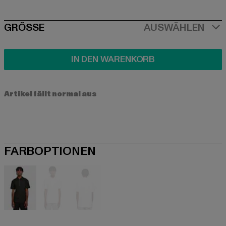
SIZE
GRÖSSE
AUSWÄHLEN
IN DEN WARENKORB
Artikel fällt normal aus
FARBOPTIONEN
schwarz
weiß
weiß