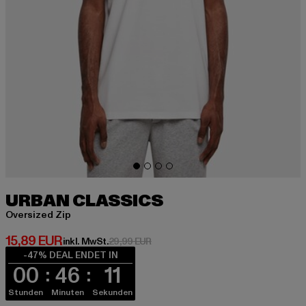
URBAN CLASSICS
Oversized Zip
Derzeitiger Preis: 15,89 EUR
15,89 EUR
Aktionspreis: 29,99 EUR
inkl. MwSt.
29,99 EUR
-47% DEAL ENDET IN
00
46
10
Stunden
Minuten
Sekunden