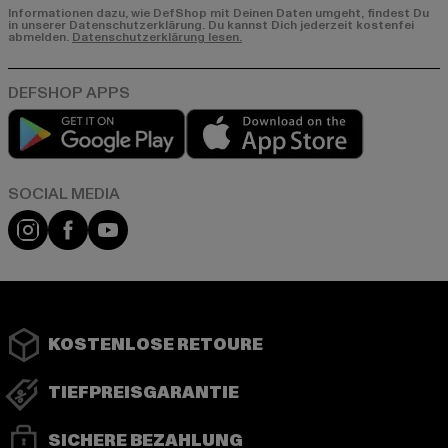
Informationen dazu, wie DefShop mit Deinen Daten umgeht, findest Du
in unserer Datenschutzerklärung. Du kannst Dich jederzeit kostenfei
abmelden.
Datenschutzerklärung lesen.
Play market
App store
Instagram
Facebook
YouTube
KOSTENLOSE RETOURE
TIEFPREISGARANTIE
SICHERE BEZAHLUNG