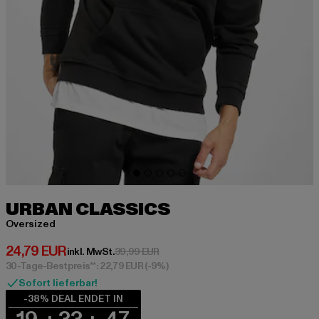
URBAN CLASSICS
Oversized
Derzeitiger Preis: 24,79 EUR
24,79 EUR
Aktionspreis: 39,99 EUR
inkl. MwSt.
39,99 EUR
30-Tage-Bestpreis**: 22,79 EUR
(-9%)
Sofort lieferbar!
-38% DEAL ENDET IN