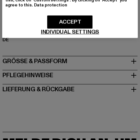
Polyester
agree to this.
Data protection
Art.Nr: TB1593-00007
ACCEPT
Hersteller: TB International GmbH |
info@tbint.de
INDIVIDUAL SETTINGS
Dr.-Robert-Murjahn-Straße 7 | 64372 Ober-Ramstadt |
DE
GRÖSSE & PASSFORM
PFLEGEHINWEISE
LIEFERUNG & RÜCKGABE