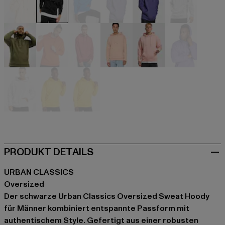
beige
schwarz
blau
blau
blau
grau
olive
orange
rot
rosa
rosa
violet
weiß
gelb
gelb
PRODUKT DETAILS
URBAN CLASSICS
Oversized
Der schwarze Urban Classics Oversized Sweat Hoody
für Männer kombiniert entspannte Passform mit
authentischem Style. Gefertigt aus einer robusten