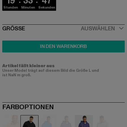
19
33
46
Stunden
Minuten
Sekunden
SIZE
GRÖSSE
AUSWÄHLEN
IN DEN WARENKORB
Artikel fällt kleiner aus
Unser Model trägt auf diesem Bild die Größe L und
ist NaN m groß.
FARBOPTIONEN