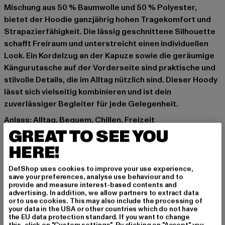
Mischung aus 50 % Baumwolle und 50 % Polyester,
bietet der Hoodie ganzjährig hohen Tragekomfort und
Strapazierfähigkeit. Die lässig geschnittene Silhouette
schafft Freiraum und unterstreicht einen individuellen
Look. Ein Kordelzug an der Kapuze sowie die geräumige
Kängurutasche auf der Vorderseite sind praktische und
stilvolle Details, die im Alltag nützlich sind. Dieser Hoody
lässt sich vielseitig kombinieren und ist dein
zuverlässiger Begleiter für jede Gelegenheit.
Anlass: Alltag, Bequem, Chillen, Freizeit
GREAT TO SEE YOU
Ausschnitt: Kapuze mit Kordelzug
Ärmelart: Langarm
HERE!
Schnitt: Oversize
Marke: Urban Classics
DefShop uses cookies to improve your use experience,
save your preferences, analyse use behaviour and to
Kat.: Hoodies
provide and measure interest-based contents and
Farbe: schwarz
advertising. In addition, we allow partners to extract data
or to use cookies. This may also include the processing of
Hersteller Farbe: black
your data in the USA or other countries which do not have
Materialzusammensetzung: 50% Baumwolle, 50%
the EU data protection standard. If you want to change
this, click on "Custom settings". By clicking on "Accept" you