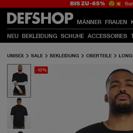
BIS ZU -65%
😲💥 Sum
MÄNNER
FRAUEN
NEU
BEKLEIDUNG
SCHUHE
ACCESSOIRES
UNISEX
SALE
BEKLEIDUNG
OBERTEILE
LONG
-10%