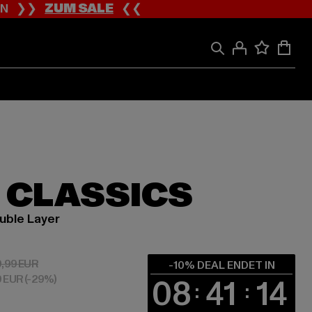
ION ❯❯
ZUM SALE
❮❮
 CLASSICS
uble Layer
 17,99 EUR
Aktionspreis: 19,99 EUR
9,99 EUR
-10% DEAL ENDET IN
9 EUR
(-29%)
08
41
13