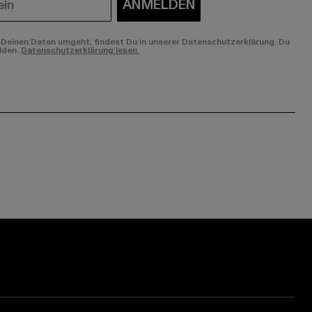
ANMELDEN
Deinen Daten umgeht, findest Du in unserer Datenschutzerklärung. Du
lden.
Datenschutzerklärung lesen.