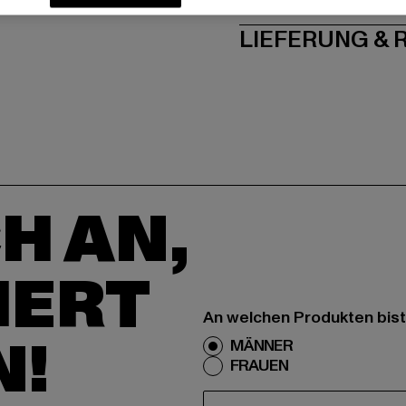
LIEFERUNG &
H AN,
IERT
An welchen Produkten bist
N!
MÄNNER
FRAUEN