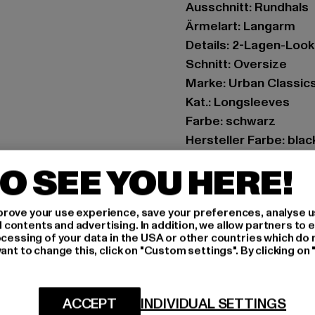
Ausschnitt: Rundhals
Ärmelart: Langarm
Details: 2-Lagen-Look
Schnitt: Oversize
Marke: Urban Classic
Kat.: Longsleeves
Farbe: schwarz
Hersteller Farbe: bla
Materialzusammense
O SEE YOU HERE!
Art.Nr: TB2887-00826
rove your use experience, save your preferences, analyse u
Hersteller: TB Intern
ontents and advertising. In addition, we allow partners to e
Dr.-Robert-Murjahn-S
ocessing of your data in the USA or other countries which do 
ant to change this, click on "Custom settings". By clicking on 
GRÖSSE 
ACCEPT
INDIVIDUAL SETTINGS
PFLEGEHINWE