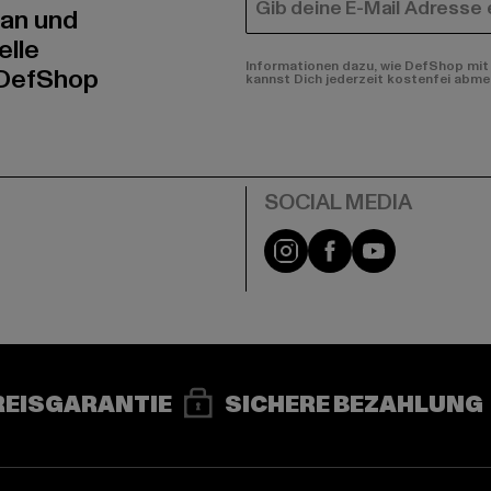
E-MAIL
 an und
elle
Informationen dazu, wie DefShop mit 
 DefShop
kannst Dich jederzeit kostenfei abme
e
Instagram
Facebook
YouTube
REISGARANTIE
SICHERE BEZAHLUNG