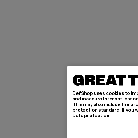
GREAT T
DefShop uses cookies to imp
and measure interest-based c
This may also include the pr
protection standard. If you w
Data protection