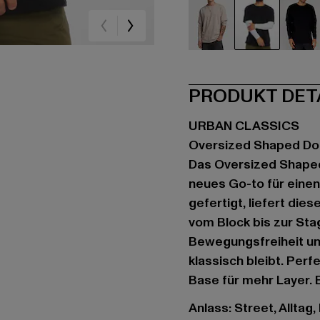
beige
schwarz
sc
PRODUKT DET
URBAN CLASSICS
Oversized Shaped Do
Das Oversized Shaped
neues Go-to für eine
gefertigt, liefert di
vom Block bis zur Sta
Bewegungsfreiheit un
klassisch bleibt. Per
Base für mehr Layer. E
Anlass: Street, Alltag,