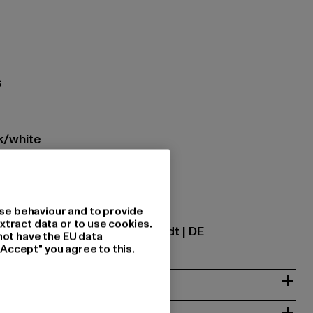
s
ck/white
tzung: 100% Baumwolle
se behaviour and to provide
ational GmbH |
info@tbint.de
xtract data or to use cookies.
traße 7 | 64372 Ober-Ramstadt | DE
not have the EU data
"Accept" you agree to this.
& PASSFORM
ISE