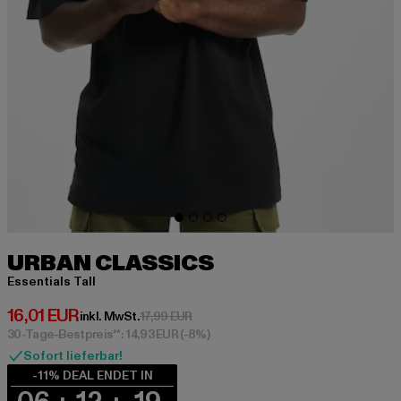
URBAN CLASSICS
Essentials Tall
Derzeitiger Preis: 16,01 EUR
16,01 EUR
Aktionspreis: 17,99 EUR
inkl. MwSt.
17,99 EUR
30-Tage-Bestpreis**: 14,93 EUR
(-8%)
Sofort lieferbar!
-11% DEAL ENDET IN