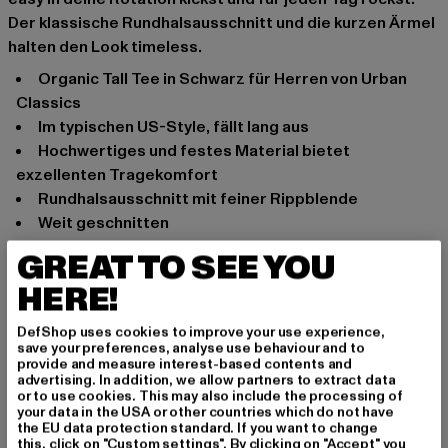
Der klassische Rundhalsausschnitt und die kurzen Ärmel
halten den Look timeless.
Organic Tall Tee in Schwarz für Herren von Urban
Classics
Im typischen US-Style, fällt lang aus
Hochwertiges und festes Material bietet
exzellenten Tragekomfort
Rundhalsausschnitt mit feiner Rippblende
Weit geschnitten
Anlass: Street, Alltag, Freizeit, Casual
GREAT TO SEE YOU
Ausschnitt: Rundhals
HERE!
Ärmelart: Kurzarm
Schnitt: Locker
DefShop uses cookies to improve your use experience,
save your preferences, analyse use behaviour and to
Marke: Urban Classics
provide and measure interest-based contents and
Kat.: Tall Tees
advertising. In addition, we allow partners to extract data
or to use cookies. This may also include the processing of
Farbe: schwarz
your data in the USA or other countries which do not have
Hersteller Farbe: black
the EU data protection standard. If you want to change
this, click on "Custom settings". By clicking on "Accept" you
Materialzusammensetzung: 100% Baumwolle