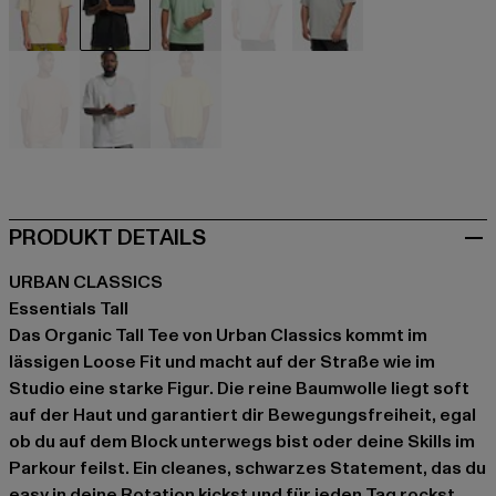
beige
schwarz
grün
grau
grau
olive
orange
weiß
gelb
PRODUKT DETAILS
URBAN CLASSICS
Essentials Tall
Das Organic Tall Tee von Urban Classics kommt im
lässigen Loose Fit und macht auf der Straße wie im
Studio eine starke Figur. Die reine Baumwolle liegt soft
auf der Haut und garantiert dir Bewegungsfreiheit, egal
ob du auf dem Block unterwegs bist oder deine Skills im
Parkour feilst. Ein cleanes, schwarzes Statement, das du
easy in deine Rotation kickst und für jeden Tag rockst.