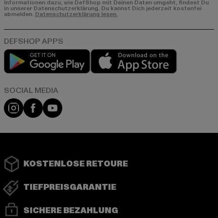
Informationen dazu, wie DefShop mit Deinen Daten umgeht, findest Du
in unserer Datenschutzerklärung. Du kannst Dich jederzeit kostenfei
abmelden.
Datenschutzerklärung lesen.
Play market
App store
Instagram
Facebook
YouTube
KOSTENLOSE RETOURE
TIEFPREISGARANTIE
SICHERE BEZAHLUNG