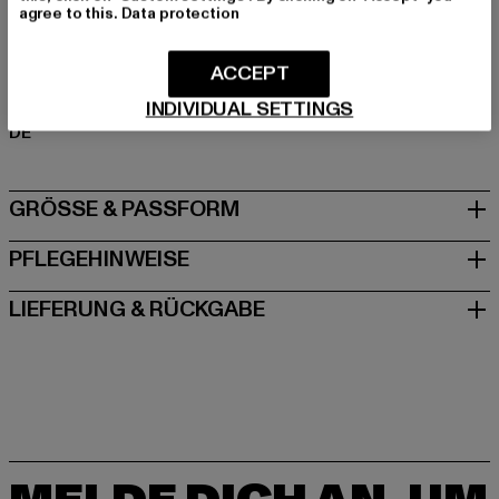
agree to this.
Data protection
Art.Nr: TB4451-00007
ACCEPT
Hersteller: TB International GmbH |
info@tbint.de
Dr.-Robert-Murjahn-Straße 7 | 64372 Ober-Ramstadt |
INDIVIDUAL SETTINGS
DE
GRÖSSE & PASSFORM
PFLEGEHINWEISE
LIEFERUNG & RÜCKGABE