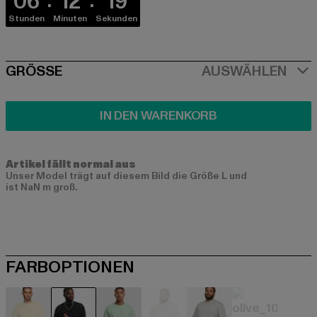
06
12
18
Stunden
Minuten
Sekunden
SIZE
GRÖSSE
AUSWÄHLEN
IN DEN WARENKORB
Artikel fällt normal aus
Unser Model trägt auf diesem Bild die Größe L und
ist NaN m groß.
FARBOPTIONEN