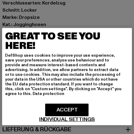
Verschlussarten: Kordelzug
Schnitt: Locker
Marke: Dropsize
Kat.: Jogginghosen
Farbe: grau
GREAT TO SEE YOU
Hersteller Farbe: steel grey
HERE!
Materialzusammensetzung: 70% Baumwolle, 30%
Polyester
DefShop uses cookies to improve your use experience,
Art.Nr: DS-OSP-006-07057
save your preferences, analyse use behaviour and to
provide and measure interest-based contents and
advertising. In addition, we allow partners to extract data
Hersteller: Dropsize GmbH |
management@dropsize.de
or to use cookies. This may also include the processing of
your data in the USA or other countries which do not have
Motzener Straße 6 | 12277 Berlin | DE
the EU data protection standard. If you want to change
this, click on "Custom settings". By clicking on "Accept" you
agree to this.
Data protection
GRÖSSE & PASSFORM
ACCEPT
PFLEGEHINWEISE
INDIVIDUAL SETTINGS
LIEFERUNG & RÜCKGABE