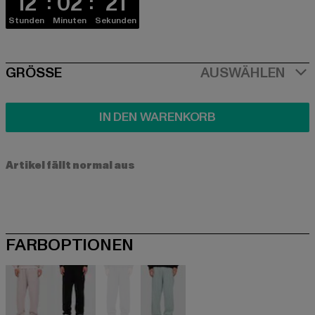
12
02
21
Stunden
Minuten
Sekunden
SIZE
GRÖSSE
AUSWÄHLEN
IN DEN WARENKORB
Artikel fällt normal aus
FARBOPTIONEN