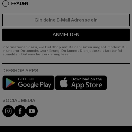
FRAUEN
E-MAIL
ANMELDEN
Informationen dazu, wie DefShop mit Deinen Daten umgeht, findest Du
in unserer Datenschutzerklärung. Du kannst Dich jederzeit kostenfei
abmelden.
Datenschutzerklärung lesen.
Play market
App store
Instagram
Facebook
YouTube