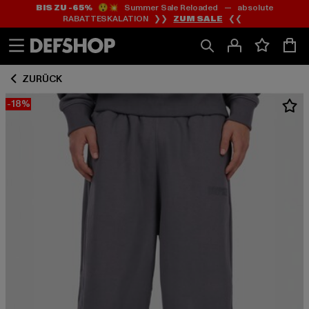
BIS ZU -65%
😲💥 Summer Sale Reloaded — absolute
Zum
Zum
RABATTESKALATION ❯❯
ZUM SALE
❮❮
Inhalt
Fußzeile
springen
springen
ZURÜCK
-18%