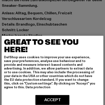
macht die Hose zum unkomplizierten Begleiter für deine
Sneaker-Sammlung.
Anlass: Alltag, Bequem, Chillen, Freizeit
Verschlussarten: Kordelzug
Details: Brandlogo, Einschubtaschen
Schnitt: Locker
Marke: Irasuto Studios
GREAT TO SEE YOU
Kat.: Jogginghosen
Farbe: grau
HERE!
Hersteller Farbe: deep sea
DefShop uses cookies to improve your use experience,
Materialzusammensetzung: 70% Polyester, 30%
save your preferences, analyse use behaviour and to
Baumwolle
provide and measure interest-based contents and
advertising. In addition, we allow partners to extract data
Art.Nr: IRASUTO-009-007-22115
or to use cookies. This may also include the processing of
your data in the USA or other countries which do not have
the EU data protection standard. If you want to change
Hersteller: Zabou House |
Krishna@zabou.co.uk
this, click on "Custom settings". By clicking on "Accept" you
Shelley Road, Ashton-on-Ribble | PR2 2ZH Lancashire |
agree to this.
Data protection
GB
ACCEPT