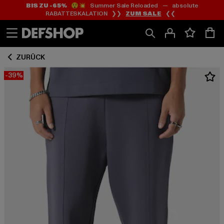
BIS ZU -65%
😲💥 Summer Sale Reloaded — absolute
Zum
Zum
RABATTESKALATION ❯❯
ZUM SALE
❮❮
Inhalt
Fußzeile
springen
springen
ZURÜCK
-39%