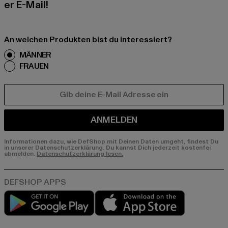
er E-Mail!
An welchen Produkten bist du interessiert?
MÄNNER
FRAUEN
E-MAIL
ANMELDEN
Informationen dazu, wie DefShop mit Deinen Daten umgeht, findest Du
in unserer Datenschutzerklärung. Du kannst Dich jederzeit kostenfei
abmelden.
Datenschutzerklärung lesen.
Play market
App store