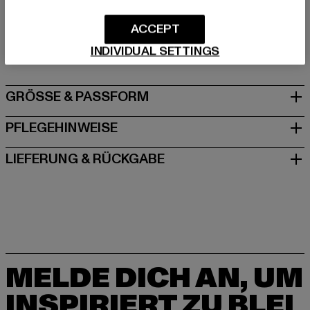
Hersteller: TB International GmbH |
info@tbint.de
ACCEPT
Dr.-Robert-Murjahn-Straße 7 | 64372 Ober-Ramstadt |
DE
INDIVIDUAL SETTINGS
GRÖSSE & PASSFORM
PFLEGEHINWEISE
LIEFERUNG & RÜCKGABE
MELDE DICH AN, UM
INSPIRIERT ZU BLEI