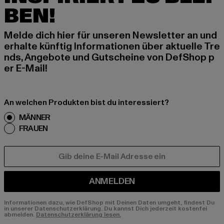
BEN!
Melde dich hier für unseren Newsletter an und
erhalte künftig Informationen über aktuelle Tre
nds, Angebote und Gutscheine von DefShop p
er E-Mail!
An welchen Produkten bist du interessiert?
MÄNNER
FRAUEN
E-MAIL
ANMELDEN
Informationen dazu, wie DefShop mit Deinen Daten umgeht, findest Du
in unserer Datenschutzerklärung. Du kannst Dich jederzeit kostenfei
abmelden.
Datenschutzerklärung lesen.