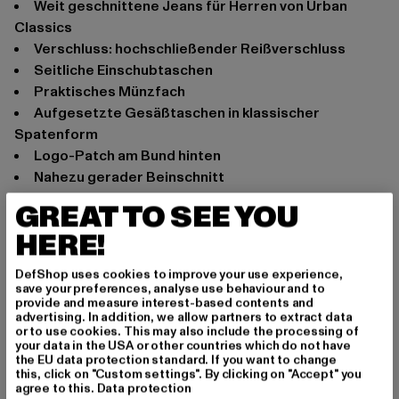
Weit geschnittene Jeans für Herren von Urban
Classics
Verschluss: hochschließender Reißverschluss
Seitliche Einschubtaschen
Praktisches Münzfach
Aufgesetzte Gesäßtaschen in klassischer
Spatenform
Logo-Patch am Bund hinten
Nahezu gerader Beinschnitt
Loose Fit
GREAT TO SEE YOU
Anlass: Street, Alltag, klassisch, Casual
HERE!
Verschlussarten: Reißverschluss
Marke: Urban Classics
DefShop uses cookies to improve your use experience,
save your preferences, analyse use behaviour and to
Kat.: Loose Fit Jeans
provide and measure interest-based contents and
Farbe: grau
advertising. In addition, we allow partners to extract data
or to use cookies. This may also include the processing of
Hersteller Farbe: midgrey
your data in the USA or other countries which do not have
Materialzusammensetzung: 100% Baumwolle
the EU data protection standard. If you want to change
this, click on "Custom settings". By clicking on "Accept" you
Art.Nr: TB5919-00737
agree to this.
Data protection