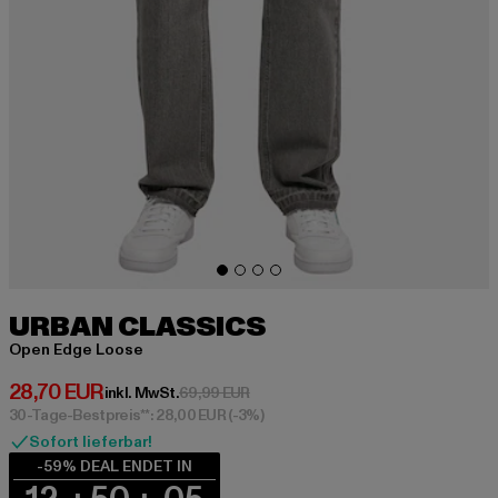
URBAN CLASSICS
Open Edge Loose
Derzeitiger Preis: 28,70 EUR
28,70 EUR
Aktionspreis: 69,99 EUR
inkl. MwSt.
69,99 EUR
30-Tage-Bestpreis**: 28,00 EUR
(-3%)
Sofort lieferbar!
-59% DEAL ENDET IN