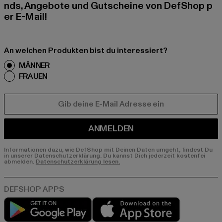
nds, Angebote und Gutscheine von DefShop p
er E-Mail!
An welchen Produkten bist du interessiert?
MÄNNER
FRAUEN
E-MAIL
ANMELDEN
Informationen dazu, wie DefShop mit Deinen Daten umgeht, findest Du
in unserer Datenschutzerklärung. Du kannst Dich jederzeit kostenfei
abmelden.
Datenschutzerklärung lesen.
Play market
App store