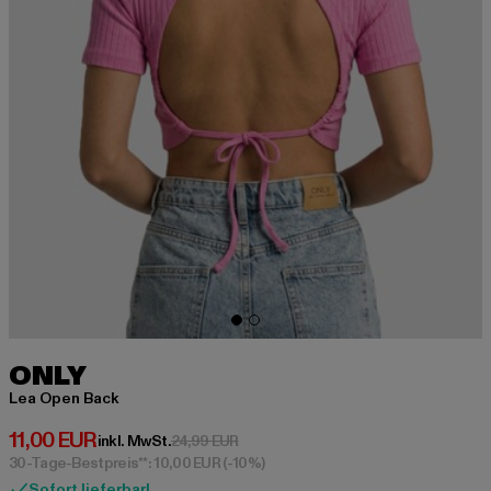
ONLY
Lea Open Back
Derzeitiger Preis: 11,00 EUR
11,00 EUR
Aktionspreis: 24,99 EUR
inkl. MwSt.
24,99 EUR
30-Tage-Bestpreis**: 10,00 EUR
(-10%)
Sofort lieferbar!