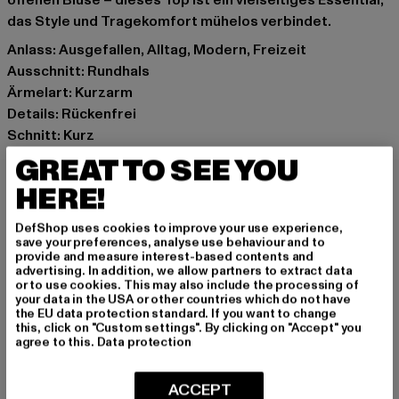
offenen Bluse – dieses Top ist ein vielseitiges Essential,
das Style und Tragekomfort mühelos verbindet.
Anlass: Ausgefallen, Alltag, Modern, Freizeit
Ausschnitt: Rundhals
Ärmelart: Kurzarm
Details: Rückenfrei
Schnitt: Kurz
Marke: Only
GREAT TO SEE YOU
Kat.: Bekleidung
HERE!
Farbe: pink
Hersteller Farbe: pink
DefShop uses cookies to improve your use experience,
Materialzusammensetzung: 92% Baumwolle, 8%
save your preferences, analyse use behaviour and to
provide and measure interest-based contents and
Elasthan
advertising. In addition, we allow partners to extract data
Art.Nr: 15261033-00185
or to use cookies. This may also include the processing of
your data in the USA or other countries which do not have
the EU data protection standard. If you want to change
Hersteller: Bestseller Textilhandels GmbH |
this, click on "Custom settings". By clicking on "Accept" you
agree to this.
Data protection
info@bestseller.com
Schöneberger Straße 15 | 10963 Berlin | DE
ACCEPT