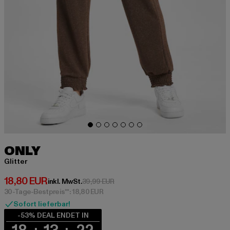
ONLY
Glitter
Derzeitiger Preis: 18,80 EUR
18,80 EUR
Aktionspreis: 39,99 EUR
inkl. MwSt.
39,99 EUR
30-Tage-Bestpreis**: 18,80 EUR
Sofort lieferbar!
-53% DEAL ENDET IN