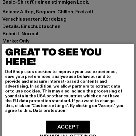
Basic-Shirt für einen stimmigen Look.
Anlass: Alltag, Bequem, Chillen, Freizeit
Verschlussarten: Kordelzug
Details: Einschubtaschen
Schnitt: Normal
Marke: Only
Kat.: Hosen
GREAT TO SEE YOU
Farbe: olive
HERE!
Hersteller Farbe: brown
Materialzusammensetzung: 85% Nylon, 12%
DefShop uses cookies to improve your use experience,
save your preferences, analyse use behaviour and to
Metallfasern, 3% Elasthan
provide and measure interest-based contents and
Art.Nr: 15241262-00075
advertising. In addition, we allow partners to extract data
or to use cookies. This may also include the processing of
your data in the USA or other countries which do not have
Hersteller: Bestseller Textilhandels GmbH |
the EU data protection standard. If you want to change
this, click on "Custom settings". By clicking on "Accept" you
info@bestseller.com
agree to this.
Data protection
Schöneberger Straße 15 | 10963 Berlin | DE
ACCEPT
GRÖSSE & PASSFORM