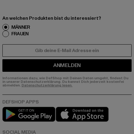
An welchen Produkten bist du interessiert?
MÄNNER
FRAUEN
E-MAIL
ANMELDEN
Informationen dazu, wie DefShop mit Deinen Daten umgeht, findest Du
in unserer Datenschutzerklärung. Du kannst Dich jederzeit kostenfei
abmelden.
Datenschutzerklärung lesen.
Play market
App store