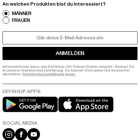
An welchen Produkten bist du interessiert?
MÄNNER
FRAUEN
E-MAIL
ANMELDEN
Informationen dazu, wie DefShop mit Deinen Daten umgeht, findest Du
in unserer Datenschutzerklärung. Du kannst Dich jederzeit kostenfei
abmelden.
Datenschutzerklärung lesen.
Play market
App store
Instagram
Facebook
YouTube